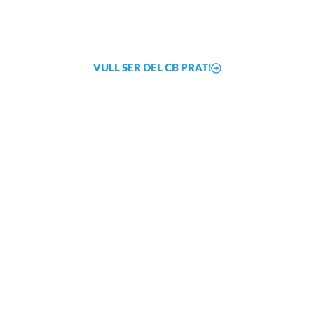
A més, comptem amb un dels abonaments més
econòmics de la categoria
.
VULL SER DEL CB PRAT!