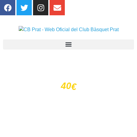
Fes-te del CB Prat
40
€
Des-de
a l'any
Hi ha diverses raons per les quals et pots associar al
CB
Prat
: perquè t’agrada el bon bàsquet, per la identitat o per
orgull potablava. Però del que si estem segurs és de què
t’encantarà formar part de la nostra família
.