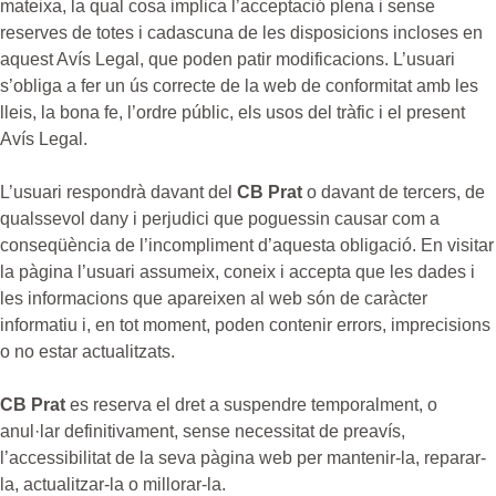
mateixa, la qual cosa implica l’acceptació plena i sense
reserves de totes i cadascuna de les disposicions incloses en
aquest Avís Legal, que poden patir modificacions. L’usuari
s’obliga a fer un ús correcte de la web de conformitat amb les
lleis, la bona fe, l’ordre públic, els usos del tràfic i el present
Avís Legal.
L’usuari respondrà davant del
CB Prat
o davant de tercers, de
qualssevol dany i perjudici que poguessin causar com a
conseqüència de l’incompliment d’aquesta obligació. En visitar
la pàgina l’usuari assumeix, coneix i accepta que les dades i
les informacions que apareixen al web són de caràcter
informatiu i, en tot moment, poden contenir errors, imprecisions
o no estar actualitzats.
CB Prat
es reserva el dret a suspendre temporalment, o
anul·lar definitivament, sense necessitat de preavís,
l’accessibilitat de la seva pàgina web per mantenir-la, reparar-
la, actualitzar-la o millorar-la.