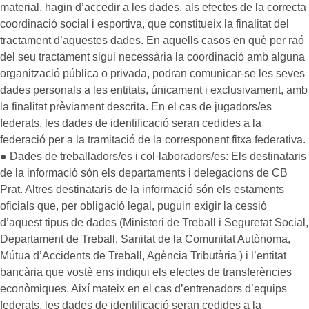
material, hagin d’accedir a les dades, als efectes de la correcta
coordinació social i esportiva, que constitueix la finalitat del
tractament d’aquestes dades. En aquells casos en què per raó
del seu tractament sigui necessària la coordinació amb alguna
organització pública o privada, podran comunicar-se les seves
dades personals a les entitats, únicament i exclusivament, amb
la finalitat prèviament descrita. En el cas de jugadors/es
federats, les dades de identificació seran cedides a la
federació per a la tramitació de la corresponent fitxa federativa.
● Dades de treballadors/es i col·laboradors/es: Els destinataris
de la informació són els departaments i delegacions de CB
Prat. Altres destinataris de la informació són els estaments
oficials que, per obligació legal, puguin exigir la cessió
d’aquest tipus de dades (Ministeri de Treball i Seguretat Social,
Departament de Treball, Sanitat de la Comunitat Autònoma,
Mútua d’Accidents de Treball, Agència Tributària ) i l’entitat
bancària que vostè ens indiqui els efectes de transferències
econòmiques. Així mateix en el cas d’entrenadors d’equips
federats, les dades de identificació seran cedides a la