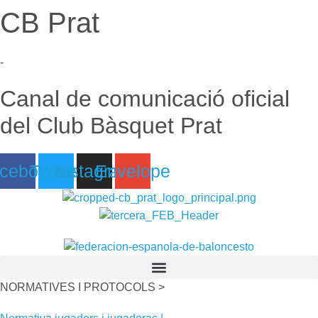
CB Prat
Ir
al
contenido
-
Canal de comunicació oficial
del Club Bàsquet Prat
cebook
Twitter
Instagram
Envelope
NORMATIVES I PROTOCOLS >