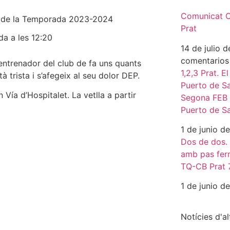
Comunicat Of
 de la
Temporada 2023-2024
Prat
da a les 12:20
14 de julio 
comentarios
 entrenador del club de fa uns quants
1,2,3 Prat. E
à trista i s’afegeix al seu dolor DEP.
Puerto de Sa
 Vía d’Hospitalet. La vetlla a partir
Segona FEB p
Puerto de S
1 de junio 
Dos de dos.
amb pas fer
TQ-CB Prat 
1 de junio 
Notícies d'a