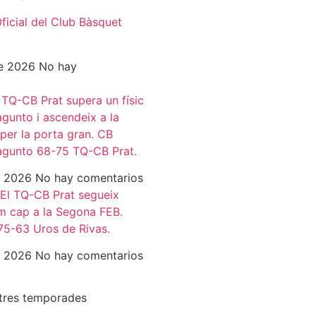
icial del Club Bàsquet
de 2026
No hay
l TQ-CB Prat supera un físic
gunto i ascendeix a la
er la porta gran. CB
agunto 68-75 TQ-CB Prat.
de 2026
No hay comentarios
 El TQ-CB Prat segueix
m cap a la Segona FEB.
75-63 Uros de Rivas.
de 2026
No hay comentarios
ltres temporades