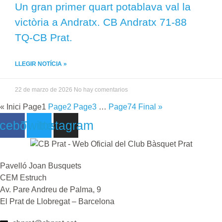
Un gran primer quart potablava val la
victòria a Andratx. CB Andratx 71-88
TQ-CB Prat.
LLEGIR NOTÍCIA »
22 de marzo de 2026
No hay comentarios
« Inici
Page
1
Page
2
Page
3
…
Page
74
Final »
cebook
Twitter
Instagram
Pavelló Joan Busquets
CEM Estruch
Av. Pare Andreu de Palma, 9
El Prat de Llobregat – Barcelona