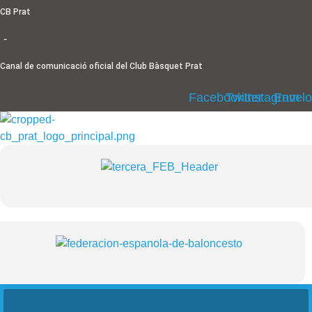
Ir
CB Prat
al
-
contenido
Canal de comunicació oficial del Club Bàsquet Prat
Facebook
Twitter
Instagram
Envel