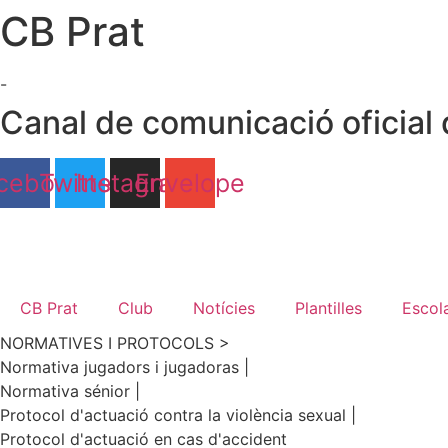
CB Prat
Ir
al
contenido
-
Canal de comunicació oficial 
cebook
Twitter
Instagram
Envelope
CB Prat
Club
Notícies
Plantilles
Escol
NORMATIVES I PROTOCOLS >
Normativa jugadors i jugadoras |
Normativa sénior |
Protocol d'actuació contra la violència sexual |
Protocol d'actuació en cas d'accident