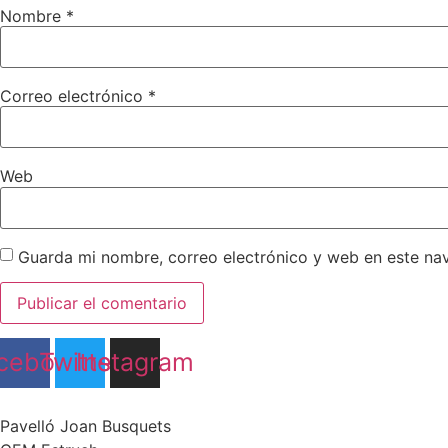
Nombre
*
Correo electrónico
*
Web
Guarda mi nombre, correo electrónico y web en este na
cebook
Twitter
Instagram
Pavelló Joan Busquets