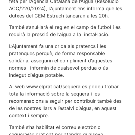
feta per l’Agència Catalana de l’Aigua (Resolució
ACC/220/2024), l’Ajuntament ens informa que les
dutxes del CEM Estruch tancaran a les 20h.
També s’anul·larà el reg en el camp de futbol i es
reduirà la pressió de l’aigua a la instal·lació.
L’Ajuntament fa una crida als pratencs i les
pratenques perquè, de forma responsable i
solidària, assegurin el compliment d’aquestes
normes i informin de qualsevol pèrdua o ús
indegut d’aigua potable.
Al web www.elprat.cat/sequera es podeu trobar
tota la informació sobre la sequera i les
recomanacions a seguir per contribuir també des
de les nostres llars a l’estalvi d’aigua, en aquest
context i sempre.
També s’ha habilitat el correu electrònic
sequera@elprat.cat per atendre qualsevol