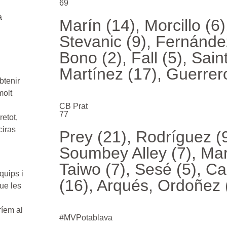
69
a
Marín (14), Morcillo (6)
Stevanic (9), Fernánde
Bono (2), Fall (5), Saint
Martínez (17), Guerrer
btenir
molt
CB Prat
77
etot,
ciras
Prey (21), Rodríguez (9
Soumbey Alley (7), Mar
Taiwo (7), Sesé (5), C
quips i
(16), Arqués, Ordoñez 
ue les
ríem al
#MVPotablava