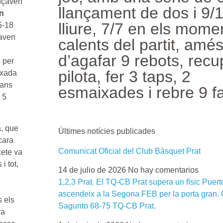
nçaven
llançament de dos i 9/11
n
lliure, 7/7 en els mome
5-18
caven
calents del partit, amé
d’agafar 9 rebots, recu
o
per
pilota, fer 3 taps, 2
ixada
cans
esmaixades i rebre 9 fa
 5
a, que
Últimes notícies publicades
cara
Comunicat Oficial del Club Bàsquet Prat
cete va
i tot,
14 de julio de 2026
No hay comentarios
1,2,3 Prat. El TQ-CB Prat supera un físic Puer
ascendeix a la Segona FEB per la porta gran.
s els
Sagunto 68-75 TQ-CB Prat.
va