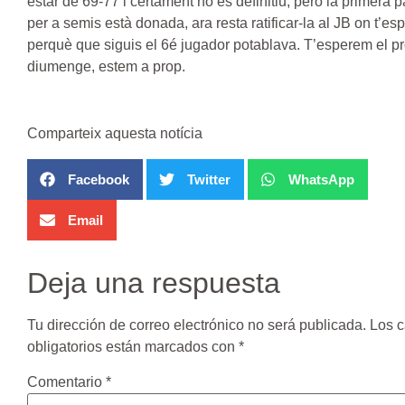
estar de 69-77 i certament no es definitiu, però la primera 
per a semis està donada, ara resta ratificar-la al JB on t’e
perquè que siguis el 6é jugador potablava. T’esperem el p
diumenge, estem a prop.
Comparteix aquesta notícia
Facebook
Twitter
WhatsApp
Email
Deja una respuesta
Tu dirección de correo electrónico no será publicada.
Los 
obligatorios están marcados con
*
Comentario
*