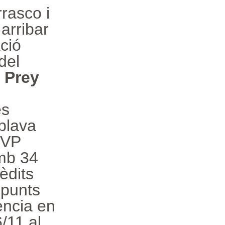
rrasco i
arribar
ació
del
 Prey
es
blava
MVP
amb 34
èdits
 punts
encia en
/11 al