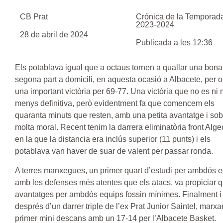
CB Prat
Crónica de la
Temporad
2023-2024
28 de abril de 2024
Publicada a les 12:36
Els potablava igual que a octaus tornen a quallar una bona
segona part a domicili, en aquesta ocasió a Albacete, per o
una important victòria per 69-77. Una victòria que no es ni 
menys definitiva, però evidentment fa que comencem els
quaranta minuts que resten, amb una petita avantatge i sobr
molta moral. Recent tenim la darrera eliminatòria front Alge
en la que la distancia era inclús superior (11 punts) i els
potablava van haver de suar de valent per passar ronda.
A terres manxegues, un primer quart d’estudi per ambdós e
amb les defenses més atentes que els atacs, va propiciar q
avantatges per ambdós equips fossin mínimes. Finalment i
després d’un darrer triple de l’ex Prat Junior Saintel, marxa
primer mini descans amb un 17-14 per l’Albacete Basket.