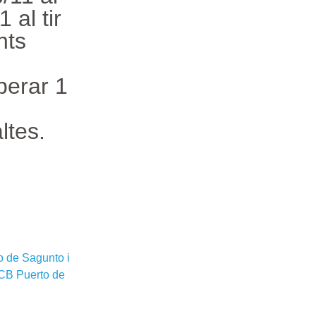
 al tir
nts
s
perar 1
ltes.
to de Sagunto i
 CB Puerto de