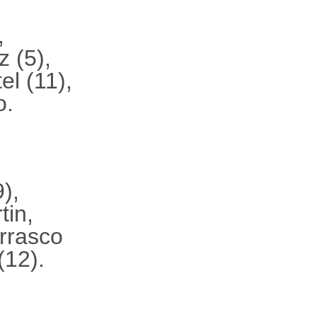
,
z (5),
el (11),
o.
),
tin,
arrasco
(12).