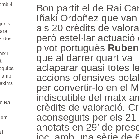
amb 4,
Bon partit el de Rai Ca
Iñaki Ordoñez que van 
unts i
als 20 crèdits de valor
cara
però estel·lar actuació 
s dos
pivot portuguès
Ruben
ix i
que al darrer quart va
t
aclaparar quasi totes l
 equips
accions ofensives pota
 i amb
màxims
per convertir-lo en el 
indiscutible del matx 
mb
Rai
crèdits de valoració. Cr
aconseguits per els 21
 com
anotats en 29’ de pres
 i
joc, amb una sèrie de 6