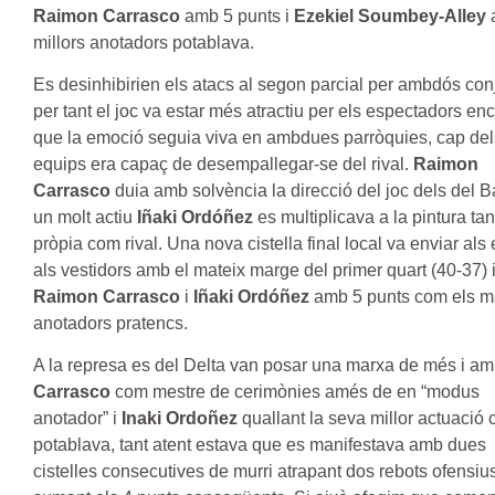
Raimon Carrasco
amb 5 punts i
Ezekiel Soumbey-Alley
millors anotadors potablava.
Es desinhibirien els atacs al segon parcial per ambdós conj
per tant el joc va estar més atractiu per els espectadors en
que la emoció seguia viva en ambdues parròquies, cap del
equips era capaç de desempallegar-se del rival.
Raimon
Carrasco
duia amb solvència la direcció del joc dels del Ba
un molt actiu
Iñaki Ordóñez
es multiplicava a la pintura tan
pròpia com rival. Una nova cistella final local va enviar als
als vestidors amb el mateix marge del primer quart (40-37)
Raimon Carrasco
i
Iñaki Ordóñez
amb 5 punts com els 
anotadors pratencs.
A la represa es del Delta van posar una marxa de més i a
Carrasco
com mestre de cerimònies amés de en “modus
anotador” i
Inaki Ordoñez
quallant la seva millor actuació
potablava, tant atent estava que es manifestava amb dues
cistelles consecutives de murri atrapant dos rebots ofensius