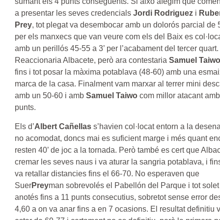
sumant els 4 punts consegüents. Si això afegim que come
a presentar les seves credencials
Jordi Rodriguez
i
Rube
Prey
, tot plegat va desembocar amb un dolorós parcial de 
per els manxecs que van veure com els del Baix es col·lo
amb un perillós 45-55 a 3’ per l’acabament del tercer quart.
Reaccionaria Albacete, però ara contestaria
Samuel Taiw
fins i tot posar la màxima potablava (48-60) amb una esma
marca de la casa. Finalment vam marxar al terrer mini des
amb un 50-60 i amb
Samuel Taiwo
com millor atacant amb
punts.
Els d’
Albert Cañellas
s’havien col·locat entorn a la desen
no acomodat, doncs mai es suficient marge i més quant en
resten 40’ de joc a la tornada. Però també es cert que Alba
cremar les seves naus i va aturar la sangria potablava, i fins 
va retallar distancies fins el 66-70. No esperaven que
Suer
Prey
man sobrevolés el Pabellón del Parque i tot solet
anotés fins a 11 punts consecutius, sobretot sense error de
4,60 a on va anar fins a en 7 ocasions. El resultat definitiu 