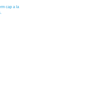
rm cap a la
.