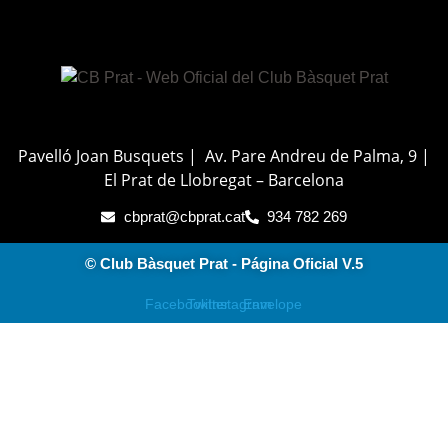
Pavelló Joan Busquets | Av. Pare Andreu de Palma, 9 |
El Prat de Llobregat – Barcelona
cbprat@cbprat.cat
934 782 269
© Club Bàsquet Prat - Página Oficial V.5
Facebook
Twitter
Instagram
Envelope