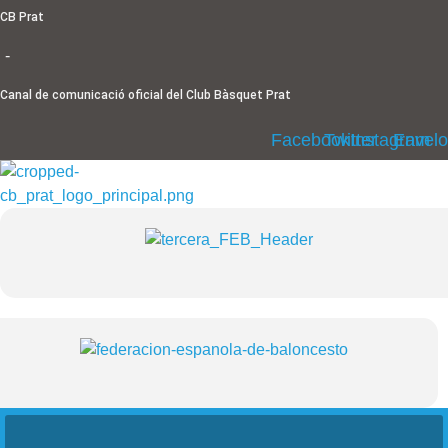
Ir
CB Prat
al
-
contenido
Canal de comunicació oficial del Club Bàsquet Prat
Facebook
Twitter
Instagram
Envel