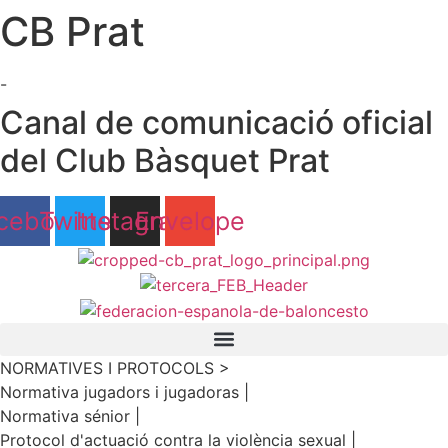
CB Prat
Ir
al
contenido
-
Canal de comunicació oficial
del Club Bàsquet Prat
cebook
Twitter
Instagram
Envelope
NORMATIVES I PROTOCOLS >
Normativa jugadors i jugadoras |
Normativa sénior |
Protocol d'actuació contra la violència sexual |