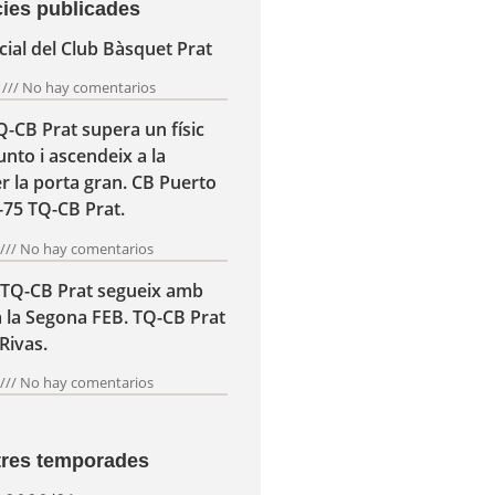
cies publicades
ial del Club Bàsquet Prat
6
No hay comentarios
TQ-CB Prat supera un físic
nto i ascendeix a la
r la porta gran. CB Puerto
-75 TQ-CB Prat.
6
No hay comentarios
l TQ-CB Prat segueix amb
a la Segona FEB. TQ-CB Prat
Rivas.
6
No hay comentarios
ltres temporades