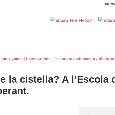
CB Pra
NOTÍCIES
PLANTILLES
ESCOLA DE BÀSQUET
PA
dors i jugadoras |
Normativa sénior |
Protocol d'actuació contra la violència sex
de la cistella? A l’Escola
perant.