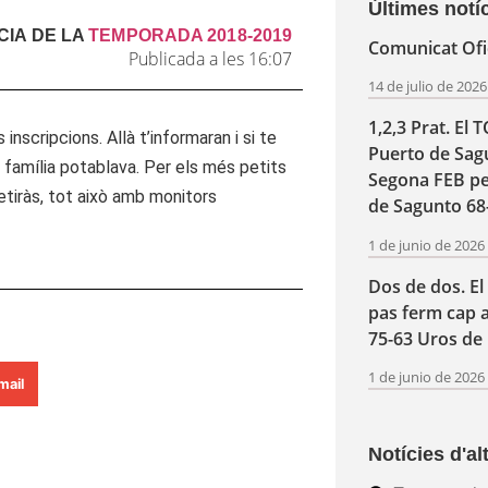
Últimes notí
CIA DE LA
TEMPORADA 2018-2019
Comunicat Ofic
Publicada a les 16:07
14 de julio de 202
1,2,3 Prat. El 
inscripcions. Allà t’informaran i si te
Puerto de Sagu
família potablava. Per els més petits
Segona FEB pe
etiràs, tot això amb monitors
de Sagunto 68
1 de junio de 202
Dos de dos. E
pas ferm cap 
75-63 Uros de 
1 de junio de 202
mail
Notícies d'a