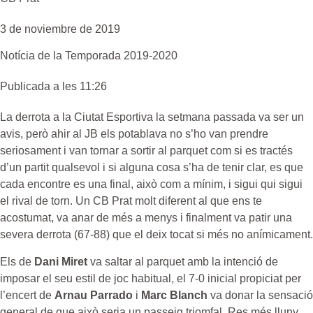
3 de noviembre de 2019
Notícia de la
Temporada 2019-2020
Publicada a les 11:26
La derrota a la Ciutat Esportiva la setmana passada va ser un
avis, però ahir al JB els potablava no s’ho van prendre
seriosament i van tornar a sortir al parquet com si es tractés
d’un partit qualsevol i si alguna cosa s’ha de tenir clar, es que
cada encontre es una final, això com a mínim, i sigui qui sigui
el rival de torn. Un CB Prat molt diferent al que ens te
acostumat, va anar de més a menys i finalment va patir una
severa derrota (67-88) que el deix tocat si més no anímicament.
Els de
Dani Miret
va saltar al parquet amb la intenció de
imposar el seu estil de joc habitual, el 7-0 inicial propiciat per
l’encert de
Arnau Parrado
i
Marc Blanch
va donar la sensació
general de que això seria un passeig triomfal. Res més lluny