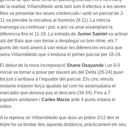
de la realitat, Villarrobledo amb tant sols 8 efectius a les seves
files va presentar les seves credencials i amb un parcial de 2-
11 va prendre la iniciativa al lluminós (9-11). La inèrcia
manxega va continuar i poc a poc va anar eixamplant la
diferencia fins el 11-19. La entrada de
Junior Saintel
va activar
als del Baix que van tornar a desplegar un bon ritme, els 7
punts del nord americà van reduir les diferencies encara que
seria Villarrobledo que s’enduria el primer parcial per 18-24.
El debut de la nova incorporació
Shane Osayande
i un 8-0
inicial va tornar a posar per davant als del Delta (26-24) quan
tot just s’arribava a l’equador del parcial. Els cinc minuts
restants estarien força igualats tal com ho assenyalaria el
marcador que donava pas al descans (34-34). Fins a 7
jugadors anotarien i
Carles Marzo
amb 4 punts estaria el
millor.
A la represa un Villarrobledo que duia un pobre 2/12 des el
triple ho va brodar des aquesta distància, pràcticament els seu