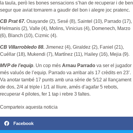
la taula, però les bones sensacions s’han de recuperar i de ben
segur que aviat tornarem a gaudir del bon i alegre joc pratenc.
CB Prat 67.
Osayande (2), Sesé (8), Saintel (10), Parrado (17),
Helmanis (2), Valle (4), Molins, Vinicius (4), Domenech, Marzo
(6), Blanch (10), Cizmic (4).
CB Villarrobledo 88.
Jimenez (4), Giraldez (2), Faniel (21),
Cuéllar (18), Mukendi (7), Martínez (11), Hailey (16), Mejia (9).
MVP de l’equip
. Un cop més
Arnau Parrado
va ser el jugador
més valuós de l’equip. Parrado va arribar als 17 crèdits en 23’.
Va anotar també 17 punts amb una sèrie de 5/12 al llançament
de dos, 2/4 al triple i 1/1 al lliure, amés d’agafar 5 rebots,
recuperar 4 pilotes, fer 1 tap i rebre 3 faltes.
Comparteix aquesta noticia
Facebook