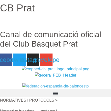
CB Prat
Ir
al
contenido
-
Canal de comunicació oficial
del Club Bàsquet Prat
cebook
Twitter
Instagram
Envelope
NORMATIVES I PROTOCOLS >