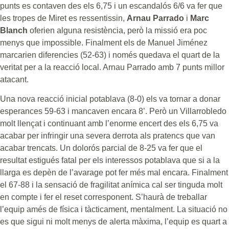
punts es contaven des els 6,75 i un escandalós 6/6 va fer que
les tropes de Miret es ressentissin,
Arnau Parrado
i
Marc
Blanch
oferien alguna resistència, però la missió era poc
menys que impossible. Finalment els de Manuel Jiménez
marcarien diferencies (52-63) i només quedava el quart de la
veritat per a la reacció local. Arnau Parrado amb 7 punts millor
atacant.
Una nova reacció inicial potablava (8-0) els va tornar a donar
esperances 59-63 i mancaven encara 8’. Però un Villarrobledo
molt llençat i continuant amb l’enorme encert des els 6,75 va
acabar per infringir una severa derrota als pratencs que van
acabar trencats. Un dolorós parcial de 8-25 va fer que el
resultat estigués fatal per els interessos potablava que si a la
llarga es depèn de l’avarage pot fer més mal encara. Finalment
el 67-88 i la sensació de fragilitat anímica cal ser tinguda molt
en compte i fer el reset corresponent. S’haurà de treballar
l’equip amés de física i tàcticament, mentalment. La situació no
es que sigui ni molt menys de alerta màxima, l’equip es quart a