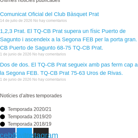
Últimes notícies publicades
Comunicat Oficial del Club Bàsquet Prat
14 de julio de 2026
No hay comentarios
1,2,3 Prat. El TQ-CB Prat supera un físic Puerto de
Sagunto i ascendeix a la Segona FEB per la porta gran.
CB Puerto de Sagunto 68-75 TQ-CB Prat.
1 de junio de 2026
No hay comentarios
Dos de dos. El TQ-CB Prat segueix amb pas ferm cap a
la Segona FEB. TQ-CB Prat 75-63 Uros de Rivas.
1 de junio de 2026
No hay comentarios
Notícies d'altres temporades
Temporada 2020/21
Temporada 2019/20
Temporada 2018/19
cebook
Twitter
Instagram