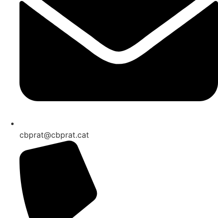
cbprat@cbprat.cat