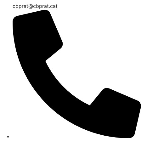
cbprat@cbprat.cat