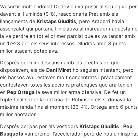
Va sortir molt endollat Dedovic i va posar al seu equip per
davant al lluminós (0-8), reaccionaria Prat amb els
llançaments de
Kristaps Gluditis,
però Araberri havia
assenyalat qui portaria l’iniciativa al marcador i aquesta no
la va perdre en tot el primer parcial que es va tancar amb
un 17-23 per els seus interessos. Gluditis amb 8 punts
millor atacant potablava.
Després del mini descans i amb els efectius de que
disposàvem, els de
Dani Miret
ho seguien intentant, però
els bascos avui estaven molt concentrats i pràcticament
contestaven totes les accions pratenques que ara tenien
en
Pep Ortega
la seva millor arma ofensiva. De fet un
triple final sobre la botzina de Robinson els si donava la
màxima renda fins el moment (33-41). Ortega amb 6 punts
millor anotador.
Després del pas per els vestidors
Kristaps Gluditis
i
Pep
Busquets
van prémer l’accelerador però de nou un inspirat