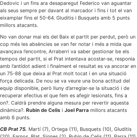
Dedovic i un fins ara desaparegut Federico van aguantar
als seus sempre per davant al marcador i fins i tot el van
eixamplar fins el 50-64. Gluditis i Busquets amb 5 punts
millors atacants.
No van donar mai els del Baix el partit per perdut, però un
cop més les absències se van fer notar i més a mida que
avançava l’encontre, Arraberri va saber gestionar be els
tempos del partit, si el Prat intentava acostar-se, responia
amb l’antídot adient i finalment el resultat es va ancorar en
un 75-88 que deixa al Prat molt tocat i en una situació
força delicada. De nou se va veure una bona actitud del
equip disponible, però lluny d’arreglar-se la situació i de
recuperar efectius el que fem es afegir lesionats, fins a
on?. Caldrà prendre alguna mesura per revertir aquesta
dinàmica?.
Rubin de Celis
i
Joel Parra
millors atacants
amb 6 punts.
CB Prat 75.
Martí (7), Ortega (11), Busquets (10), Gluditis
(20), Farnos, Blat, Signes (2), Rubin de Celis (11), Parra (11),