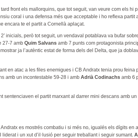
tard front els mallorquins, que tot seguit, van veure com els hi 
iu coral i una defensa més que acceptable i ho reflexa partit a 
 encara te el partit a Cornellà aplaçat.
 inicials, però tot seguit, un vendaval potablava va bufar sobre
de 27-7 amb
Quim Salvans
amb 7 punts com protagonista principa
ostrar ja l’autèntic estat de forma dels del Delta, que ja doblav
gant en atac a les files enemigues i CB Andratx tenia prou feina
ans amb un incontestable 59-28 i amb
Adrià Codinachs
amb 6 p
nt sentenciaven el partit marxant al darrer mini descans amb un
 Andratx es mostrés combatiu i si més no, igualés els dígits en 
liderat i un xut d’il·lusió per seguir treballant i seguir sumant.
A