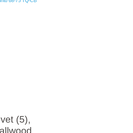
gunto 68-75 TQ-CB
vet (5),
mallwood