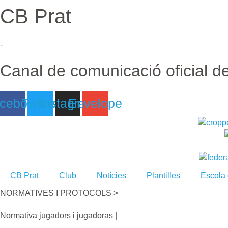
CB Prat
Ir
al
contenido
-
Canal de comunicació oficial d
cebook
Twitter
Instagram
Envelope
CB Prat
Club
Notícies
Plantilles
Escola
NORMATIVES I PROTOCOLS >
Normativa jugadors i jugadoras |