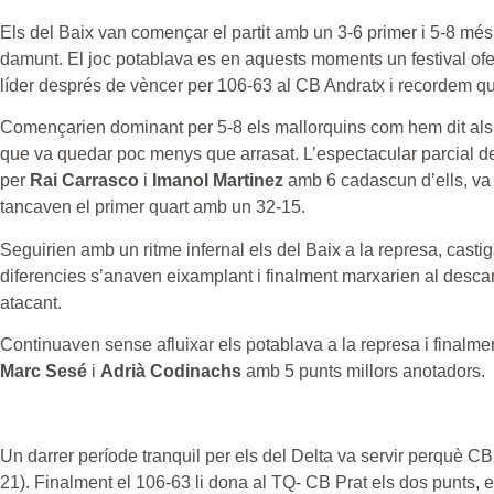
Els del Baix van començar el partit amb un 3-6 primer i 5-8 més 
damunt. El joc potablava es en aquests moments un festival ofens
líder després de vèncer per 106-63 al CB Andratx i recordem que
Començarien dominant per 5-8 els mallorquins com hem dit als 2’
que va quedar poc menys que arrasat. L’espectacular parcial 
per
Rai Carrasco
i
Imanol Martinez
amb 6 cadascun d’ells, va m
tancaven el primer quart amb un 32-15.
Seguirien amb un ritme infernal els del Baix a la represa, casti
diferencies s’anaven eixamplant i finalment marxarien al desc
atacant.
Continuaven sense afluixar els potablava a la represa i finalme
Marc Sesé
i
Adrià Codinachs
amb 5 punts millors anotadors.
Un darrer període tranquil per els del Delta va servir perquè CB
21). Finalment el 106-63 li dona al TQ- CB Prat els dos punts, el 