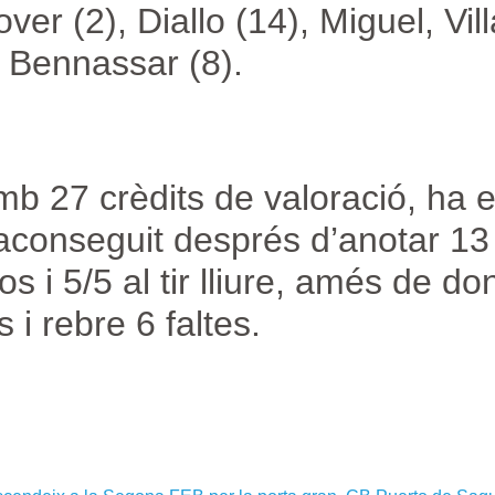
ver (2), Diallo (14), Miguel, Vill
, Bennassar (8).
mb 27 crèdits de valoració, ha e
conseguit després d’anotar 13
s i 5/5 al tir lliure, amés de do
 i rebre 6 faltes.