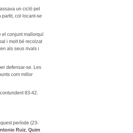
passava un cicló pel
partit, col·locant-se
 el conjunt mallorquí
l i molt bé recolzat
en als seus rivals i
 per defensar-se. Les
unts com millor
 contundent 83-42.
aquest període (23-
ntonio Ruiz
,
Quim