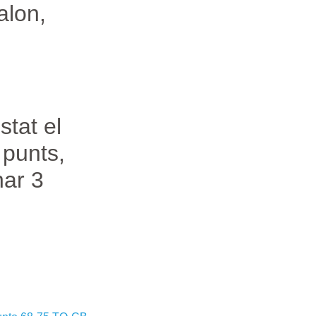
alon,
stat el
 punts,
nar 3