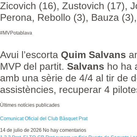
Zicovich (16), Zustovich (17), Jo
Perona, Rebollo (3), Bauza (3)
#MVPotablava
Avui l’escorta
Quim Salvans
a
MVP del partit.
Salvans
ho ha a
amb una sèrie de 4/4 al tir de do
assistències, recuperar 4 pilotes
Últimes notícies publicades
Comunicat Oficial del Club Bàsquet Prat
14 de julio de 2026
No hay comentarios