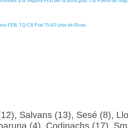
 ascendeix a la Segona FEB per la porta gran. CB Puerto de Sa
gona FEB. TQ-CB Prat 75-63 Uros de Rivas.
12), Salvans (13), Sesé (8), Llo
oaruna (4), Codinachs (17), S