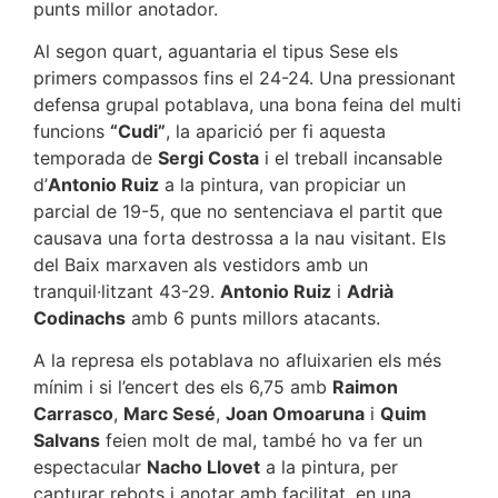
punts millor anotador.
Al segon quart, aguantaria el tipus Sese els
primers compassos fins el 24-24. Una pressionant
defensa grupal potablava, una bona feina del multi
funcions
“Cudi”
, la aparició per fi aquesta
temporada de
Sergi Costa
i el treball incansable
d’
Antonio Ruiz
a la pintura, van propiciar un
parcial de 19-5, que no sentenciava el partit que
causava una forta destrossa a la nau visitant. Els
del Baix marxaven als vestidors amb un
tranquil·litzant 43-29.
Antonio Ruiz
i
Adrià
Codinachs
amb 6 punts millors atacants.
A la represa els potablava no afluixarien els més
mínim i si l’encert des els 6,75 amb
Raimon
Carrasco
,
Marc Sesé
,
Joan Omoaruna
i
Quim
Salvans
feien molt de mal, també ho va fer un
espectacular
Nacho Llovet
a la pintura, per
capturar rebots i anotar amb facilitat, en una