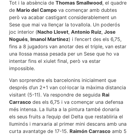
Tot i la absència de
Thomas Smallwood
, el quadre
de
Mario del Campo
va començar amb dubtes
però va acabar castigant considerablement un
Sese que mai va llençar la tovallola. Un poderós
joc interior (
Nacho Llovet
,
Antonio Ruiz
,
Jose
Nogués
,
Imanol Martínez
) i l’encert des els 6,75,
fins a 8 jugadors van anotar des el triple, van estar
una llossa massa pesada per un Sese que ho va
intentar fins el xiulet final, però va estar
impossible.
Van sorprendre els barcelonins inicialment que
després d’un 2+1 van col·locar la màxima distancia
visitant (5-11). Va respondre de seguida
Rai
Carrasco
des els 6,75 i va començar una defensa
més intensa. La lluita a la pintura també donaria
els seus fruits a l’equip del Delta que restabliria el
lluminós i marxaria al primer mini descans amb una
curta avantatge de 17-15.
Raimón Carrasco
amb 5