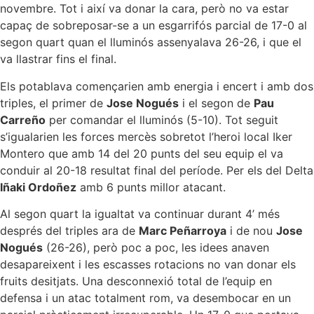
novembre. Tot i així va donar la cara, però no va estar
capaç de sobreposar-se a un esgarrifós parcial de 17-0 al
segon quart quan el lluminós assenyalava 26-26, i que el
va llastrar fins el final.
Els potablava començarien amb energia i encert i amb dos
triples, el primer de
Jose Nogués
i el segon de
Pau
Carreño
per comandar el lluminós (5-10). Tot seguit
s’igualarien les forces mercès sobretot l’heroi local Iker
Montero que amb 14 del 20 punts del seu equip el va
conduir al 20-18 resultat final del període. Per els del Delta
Iñaki Ordoñez
amb 6 punts millor atacant.
Al segon quart la igualtat va continuar durant 4’ més
després del triples ara de
Marc Peñarroya
i de nou
Jose
Nogués
(26-26), però poc a poc, les idees anaven
desapareixent i les escasses rotacions no van donar els
fruits desitjats. Una desconnexió total de l’equip en
defensa i un atac totalment rom, va desembocar en un