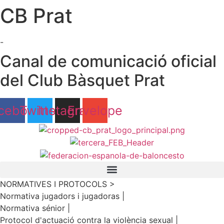
CB Prat
Ir
al
contenido
-
Canal de comunicació oficial
del Club Bàsquet Prat
cebook
Twitter
Instagram
Envelope
NORMATIVES I PROTOCOLS >
Normativa jugadors i jugadoras |
Normativa sénior |
Protocol d'actuació contra la violència sexual |