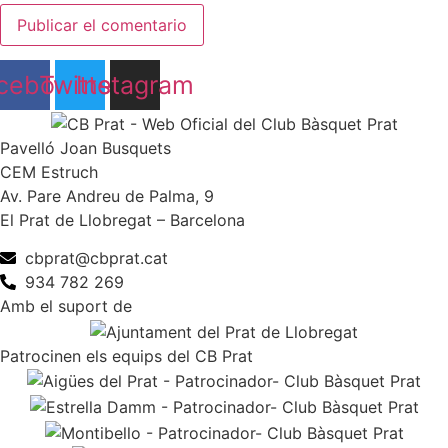
cebook
Twitter
Instagram
Pavelló Joan Busquets
CEM Estruch
Av. Pare Andreu de Palma, 9
El Prat de Llobregat – Barcelona
cbprat@cbprat.cat
934 782 269
Amb el suport de
Patrocinen els equips del CB Prat