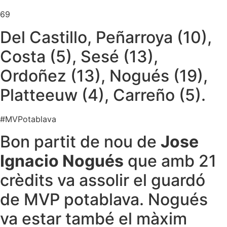
69
Del Castillo, Peñarroya (10),
Costa (5), Sesé (13),
Ordoñez (13), Nogués (19),
Platteeuw (4), Carreño (5).
#MVPotablava
Bon partit de nou de
Jose
Ignacio Nogués
que amb 21
crèdits va assolir el guardó
de MVP potablava. Nogués
va estar també el màxim