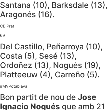
Santana (10), Barksdale (13),
Aragonés (16).
CB Prat
69
Del Castillo, Peñarroya (10),
Costa (5), Sesé (13),
Ordoñez (13), Nogués (19),
Platteeuw (4), Carreño (5).
#MVPotablava
Bon partit de nou de
Jose
Ignacio Nogués
que amb 21