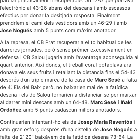
parcial pràcticament irrecuperable. Un 17-0 que portava
l’electrònic al 43-26 abans del descans i amb escassos
efectius per donar la desitjada resposta. Finalment
prendríem el camí dels vestidors amb un 46-29 i amb
Jose Nogués
amb 5 punts com màxim anotador.
A la represa, el CB Prat recuperaria el to habitual de les
darreres jornades, però sense prémer excessivament en
defensa i CB Salou jugaria amb l’avantatge aconseguida al
quart anterior. Així doncs, el treball coral potablava ara
donava els seus fruits i retallant la distancia fins el 54-43
després d’un triple marca de la casa de
Marc Sesé
a falta
de 4’. Els del Baix però, no baixarien mai de la fatídica
desena i els de Salou tornarien a distanciar-se per marxar
al darrer mini descans amb un 64-48.
Marc Sesé
i
Iñaki
Ordoñez
amb 5 punts cadascun millors anotadors.
Continuarien intentant-ho els de
Josep Maria Raventós
i
amb gran esforç després d’una cistella de
Jose Nogués
a
falta de 2’ 20” baixàvem de la fatídica desena 73-64. La