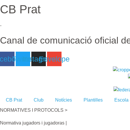
CB Prat
Ir
al
contenido
-
Canal de comunicació oficial d
cebook
Twitter
Instagram
Envelope
CB Prat
Club
Notícies
Plantilles
Escola
NORMATIVES I PROTOCOLS >
Normativa jugadors i jugadoras |