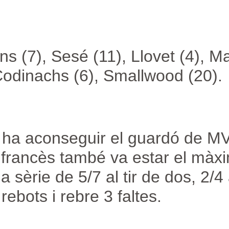
s (7), Sesé (11), Llovet (4), Ma
odinachs (6), Smallwood (20).
ha aconseguir el guardó de M
l francès també va estar el màx
rie de 5/7 al tir de dos, 2/4 al
 rebots i rebre 3 faltes.