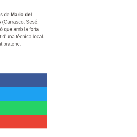
els de
Mario del
es (Carrasco, Sesé,
axó que amb la forta
 d’una tècnica local.
t pratenc.