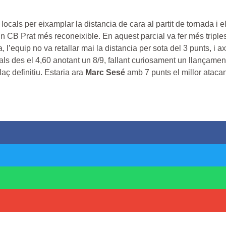
locals per eixamplar la distancia de cara al partit de tornada i 
 un CB Prat més reconeixible. En aquest parcial va fer més tripl
a, l’equip no va retallar mai la distancia per sota del 3 punts, i 
ls des el 4,60 anotant un 8/9, fallant curiosament un llançament
laç definitiu. Estaria ara
Marc Sesé
amb 7 punts el millor atacan