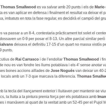
s
Thomas Smallwood
es va salvar amb 20 punts i els de
Mario
ta es van aplicar en defensa i finalment el resultat va deixar el p
a, imbatuts en tota la fase regular, es decidirà el campió del gru
es va passar a un 8-4, contestaria pràcticament tot solet el cente
ossaven un 0-9 per posar el 8-13. Un altre parcial similar però 
Salvans
deixava el definitiu 17-15 d’un quart no massa vistós p
9 punts.
ecutius de
Rai Carrasco
i de l’endollar
Thomas Smallwood
i fi
de nou es van fondre les llums potablava i els 4’ sense anotar va
dues bones accions aïllades de
Jose Nogués
van deixar un 40-2
ls locals amb un 7-3 que marcava la diferencia.
Thomas Smallw
 la tecla del llançament exterior i lluitaven per mantenir-se vi
cs, la lluita a la pintura prenia força per els potablava amb
Iman
cies i marxàvem al quart de la veritat amb un 52-45 per el Pujol 