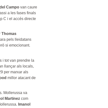
 del Campo
van caure
assi a les fases finals
p C i el accés directe
r
Thomas
ara pels lleidatans
erò si emocionant.
ns i tot van prendre la
n llançar als locals,
9 per marxar als
ood
millor atacant de
us. Mollerussa va
ol Martinez
com
Mollerussa.
Imanol