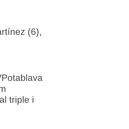
rtínez (6),
VPotablava
im
 triple i