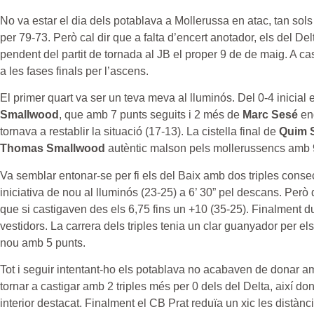
No va estar el dia dels potablava a Mollerussa en atac, tan sol
per 79-73. Però cal dir que a falta d’encert anotador, els del Del
pendent del partit de tornada al JB el proper 9 de de maig. A cas
a les fases finals per l’ascens.
El primer quart va ser un teva meva al lluminós. Del 0-4 inicial 
Smallwood
, que amb 7 punts seguits i 2 més de
Marc Sesé
end
tornava a restablir la situació (17-13). La cistella final de
Quim 
Thomas Smallwood
autèntic malson pels mollerussencs amb 
Va semblar entonar-se per fi els del Baix amb dos triples cons
iniciativa de nou al lluminós (23-25) a 6’ 30” pel descans. Però 
que si castigaven des els 6,75 fins un +10 (35-25). Finalment 
vestidors. La carrera dels triples tenia un clar guanyador per e
nou amb 5 punts.
Tot i seguir intentant-ho els potablava no acabaven de donar amb
tornar a castigar amb 2 triples més per 0 dels del Delta, així don
interior destacat. Finalment el CB Prat reduïa un xic les distàn