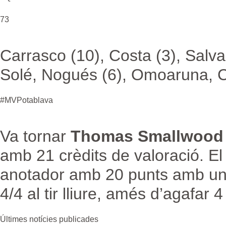
73
Carrasco (10), Costa (3), Salvan
Solé, Nogués (6), Omoaruna, C
#MVPotablava
Va tornar
Thomas Smallwood
amb 21 crèdits de valoració. E
anotador amb 20 punts amb una sè
4/4 al tir lliure, amés d’agafar 4
Últimes notícies publicades