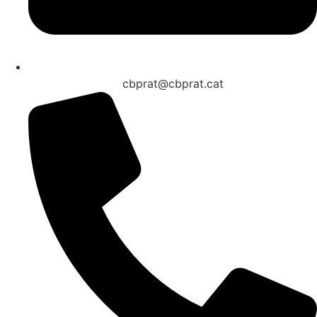
cbprat@cbprat.cat