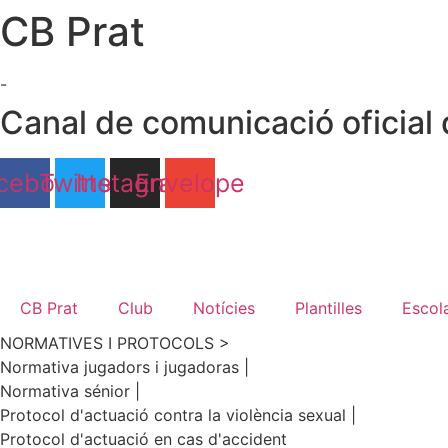
CB Prat
Ir
al
contenido
-
Canal de comunicació oficial 
cebook
Twitter
Instagram
Envelope
CB Prat
Club
Notícies
Plantilles
Escol
NORMATIVES I PROTOCOLS >
Normativa jugadors i jugadoras |
Normativa sénior |
Protocol d'actuació contra la violència sexual |
Protocol d'actuació en cas d'accident