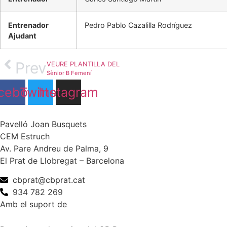
Entrenador
Pedro Pablo Cazalilla Rodríguez
Ajudant
Prev
VEURE PLANTILLA DEL
Sènior B Femení
cebook
Twitter
Instagram
Pavelló Joan Busquets
CEM Estruch
Av. Pare Andreu de Palma, 9
El Prat de Llobregat – Barcelona
cbprat@cbprat.cat
934 782 269
Amb el suport de