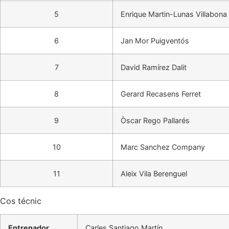
5
Enrique Martin-Lunas Villabona
6
Jan Mor Puigventós
7
David Ramírez Dalit
8
Gerard Recasens Ferret
9
Òscar Rego Pallarés
10
Marc Sanchez Company
11
Aleix Vila Berenguel
Cos técnic
Entrenador
Carles Santiago Martín