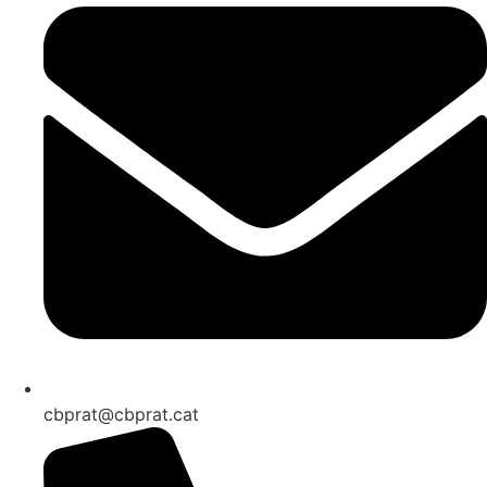
cbprat@cbprat.cat