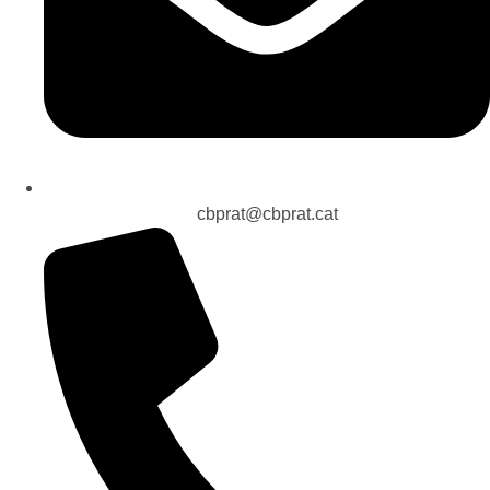
cbprat@cbprat.cat