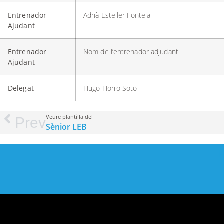
Entrenador
Adrià Esteller Fontela
Ajudant
Entrenador
Nom de l’entrenador adjudant
Ajudant
Delegat
Hugo Horro Soto
Veure plantilla del
Prev
Sènior LEB