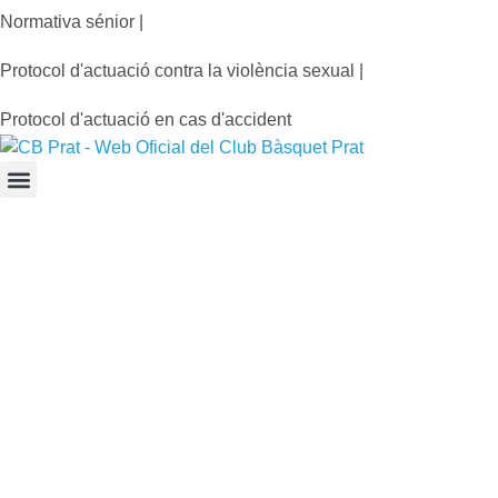
Normativa sénior |
Protocol d'actuació contra la violència sexual |
Protocol d'actuació en cas d'accident
CB Prat
Premini B Masculí
Categoria Nivell C-04
Calendari de l'equip
Resultats de l'equip