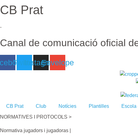
Ir
CB Prat
al
contenido
-
Canal de comunicació oficial d
cebook
Twitter
Instagram
Envelope
CB Prat
Club
Notícies
Plantilles
Escola
NORMATIVES I PROTOCOLS >
Normativa jugadors i jugadoras |