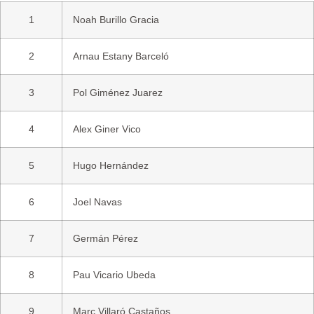
1
Noah Burillo Gracia
2
Arnau Estany Barceló
3
Pol Giménez Juarez
4
Alex Giner Vico
5
Hugo Hernández
6
Joel Navas
7
Germán Pérez
8
Pau Vicario Ubeda
9
Marc Villaró Castaños