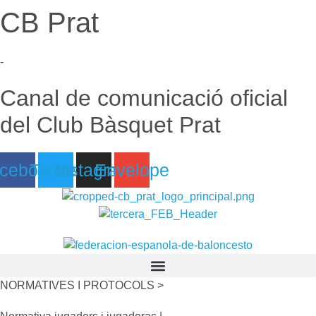
CB Prat
Ir
al
contenido
-
Canal de comunicació oficial
del Club Bàsquet Prat
cebook
Twitter
Instagram
Envelope
NORMATIVES I PROTOCOLS >