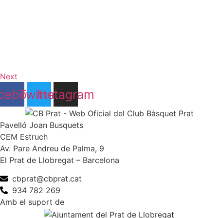
Next
cebook
Twitter
Instagram
Pavelló Joan Busquets
CEM Estruch
Av. Pare Andreu de Palma, 9
El Prat de Llobregat – Barcelona
cbprat@cbprat.cat
934 782 269
Amb el suport de