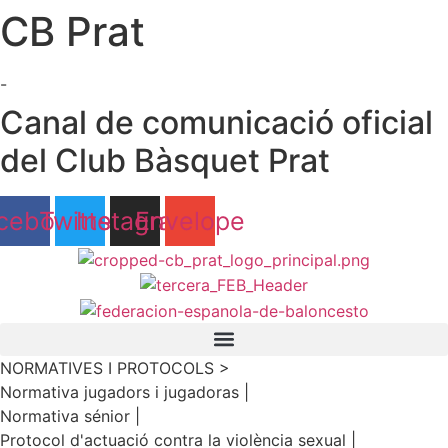
CB Prat
Ir
al
contenido
-
Canal de comunicació oficial
del Club Bàsquet Prat
cebook
Twitter
Instagram
Envelope
NORMATIVES I PROTOCOLS >
Normativa jugadors i jugadoras |
Normativa sénior |
Protocol d'actuació contra la violència sexual |