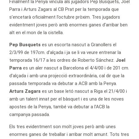
Finalment la Penya vincula als jugadors Pep Busquets, Joel
Parra i Arturs Zagars al CB Prat per la temporada que
s’encetarà oficialment l’octubre pròxim. Tres jugadors
evidentment joves però amb enormes ganes d’arribar ben
alt en el mon de la cistella.
Pep Busquets
es un escorta nascut a Granollers el
2/3/99 de 197cm. d’alçada i ja se li va veure entrenar la
temporada 16/17 a les ordres de Roberto Sánchez.
Joel
Parra
es un aler nascut a Barcelona el 4/4/00 i de 201 cm.
d’alçada i amb una projecció extraordinària, cal dir que la
passada temporada va debutar a ACB amb la Penya.
Arturs Zagars
es un base letó nascut a Riga el 21/4/00 i
amb un talent innat per el bàsquet i es una de les noves
apostes de la Penya, també va debutar a l’ACB la
campanya passada.
Els tres evidentment son molt joves però amb unes
enormes ganes de treballar i arribar molt amunt. Tots tres