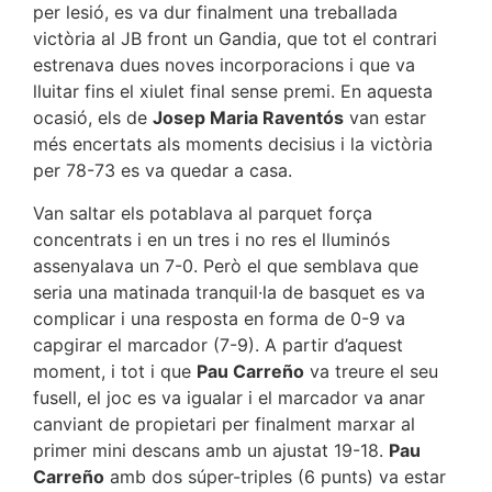
per lesió, es va dur finalment una treballada
victòria al JB front un Gandia, que tot el contrari
estrenava dues noves incorporacions i que va
lluitar fins el xiulet final sense premi. En aquesta
ocasió, els de
Josep Maria Raventós
van estar
més encertats als moments decisius i la victòria
per 78-73 es va quedar a casa.
Van saltar els potablava al parquet força
concentrats i en un tres i no res el lluminós
assenyalava un 7-0. Però el que semblava que
seria una matinada tranquil·la de basquet es va
complicar i una resposta en forma de 0-9 va
capgirar el marcador (7-9). A partir d’aquest
moment, i tot i que
Pau Carreño
va treure el seu
fusell, el joc es va igualar i el marcador va anar
canviant de propietari per finalment marxar al
primer mini descans amb un ajustat 19-18.
Pau
Carreño
amb dos súper-triples (6 punts) va estar