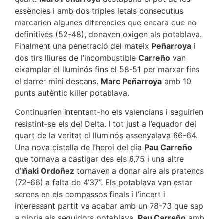
essències i amb dos triples letals consecutius
marcarien algunes diferencies que encara que no
definitives (52-48), donaven oxigen als potablava.
Finalment una penetració del mateix
Peñarroya
i
dos tirs lliures de l’incombustible
Carreño
van
eixamplar el lluminós fins el 58-51 per marxar fins
el darrer mini descans.
Marc Peñarroya
amb 10
punts autèntic killer potablava.
Continuarien intentant-ho els valencians i seguirien
resistint-se els del Delta. I tot just a l’equador del
quart de la veritat el lluminós assenyalava 66-64.
Una nova cistella de l’heroi del dia
Pau Carreño
que tornava a castigar des els 6,75 i una altre
d’
Iñaki Ordoñez
tornaven a donar aire als pratencs
(72-66) a falta de 4’37”. Els potablava van estar
serens en els compassos finals i l’incert i
interessant partit va acabar amb un 78-73 que sap
a gloria als seguidors potablava.
Pau Carreño
amb