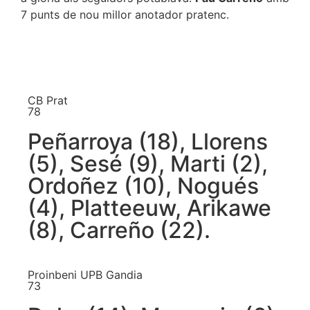
7 punts de nou millor anotador pratenc.
CB Prat
78
Peñarroya (18), Llorens
(5), Sesé (9), Marti (2),
Ordoñez (10), Nogués
(4), Platteeuw, Arikawe
(8), Carreño (22).
Proinbeni UPB Gandia
73