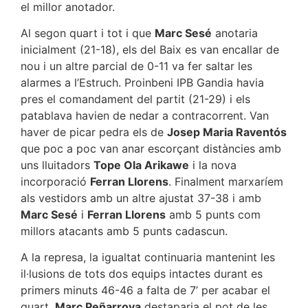
el millor anotador.
Al segon quart i tot i que
Marc Sesé
anotaria
inicialment (21-18), els del Baix es van encallar de
nou i un altre parcial de 0-11 va fer saltar les
alarmes a l’Estruch. Proinbeni IPB Gandia havia
pres el comandament del partit (21-29) i els
patablava havien de nedar a contracorrent. Van
haver de picar pedra els de
Josep Maria Raventós
que poc a poc van anar escorçant distàncies amb
uns lluitadors
Tope Ola Arikawe
i la nova
incorporació
Ferran Llorens
. Finalment marxaríem
als vestidors amb un altre ajustat 37-38 i amb
Marc Sesé
i
Ferran Llorens
amb 5 punts com
millors atacants amb 5 punts cadascun.
A la represa, la igualtat continuaria mantenint les
il·lusions de tots dos equips intactes durant es
primers minuts 46-46 a falta de 7’ per acabar el
quart.
Marc Peñarroya
destaparia el pot de les