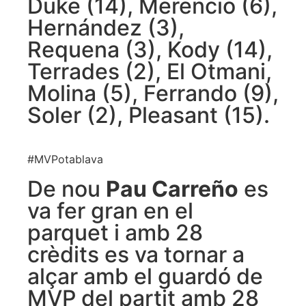
Duke (14), Merencio (6),
Hernández (3),
Requena (3), Kody (14),
Terrades (2), El Otmani,
Molina (5), Ferrando (9),
Soler (2), Pleasant (15).
#MVPotablava
De nou
Pau Carreño
es
va fer gran en el
parquet i amb 28
crèdits es va tornar a
alçar amb el guardó de
MVP del partit amb 28