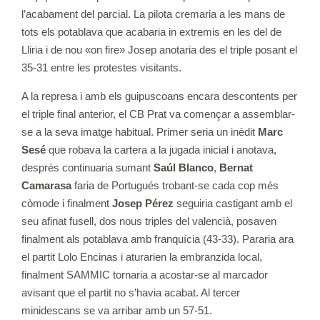
l’acabament del parcial. La pilota cremaria a les mans de
tots els potablava que acabaria in extremis en les del de
Lliria i de nou «on fire» Josep anotaria des el triple posant el
35-31 entre les protestes visitants.
A la represa i amb els guipuscoans encara descontents per
el triple final anterior, el CB Prat va començar a assemblar-
se a la seva imatge habitual. Primer seria un inèdit
Marc
Sesé
que robava la cartera a la jugada inicial i anotava,
després continuaria sumant
Saúl Blanco
,
Bernat
Camarasa
faria de Portugués trobant-se cada cop més
còmode i finalment
Josep Pérez
seguiria castigant amb el
seu afinat fusell, dos nous triples del valencià, posaven
finalment als potablava amb franquícia (43-33). Pararia ara
el partit Lolo Encinas i aturarien la embranzida local,
finalment SAMMIC tornaria a acostar-se al marcador
avisant que el partit no s’havia acabat. Al tercer
minidescans se va arribar amb un 57-51.