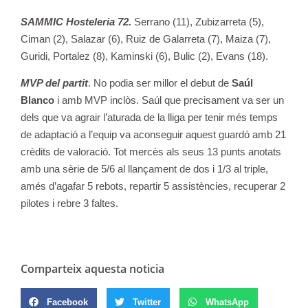
SAMMIC Hosteleria 72.
Serrano (11), Zubizarreta (5),
Ciman (2), Salazar (6), Ruiz de Galarreta (7), Maiza (7),
Guridi, Portalez (8), Kaminski (6), Bulic (2), Evans (18).
MVP del partit
. No podia ser millor el debut de
Saúl
Blanco
i amb MVP inclòs. Saúl que precisament va ser un
dels que va agrair l’aturada de la lliga per tenir més temps
de adaptació a l’equip va aconseguir aquest guardó amb 21
crèdits de valoració. Tot mercès als seus 13 punts anotats
amb una sèrie de 5/6 al llançament de dos i 1/3 al triple,
amés d’agafar 5 rebots, repartir 5 assistències, recuperar 2
pilotes i rebre 3 faltes.
Comparteix aquesta noticia
Facebook
Twitter
WhatsApp