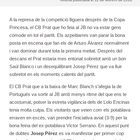
A la represa de la competició lliguera després de la Copa
Princesa, el CB Prat que ho feia al JB no va estar gens
còmode en tot el partit. Els azpeitiarres van parar la bona
posta en escena que fan els de Arturo Álvarez normalment
i van dominar durant tota la primera meitat. Després del
descans el Prat estaria mes entonat sobretot amb un bon
Saúl Blanco i un desequilibrant Josep Pérez que va lluir
sobretot en els moments calents del partit.
El CB Prat que a la baixa de Marc Blanch s’afegia la de
Portugués va sortir al JB amb menys ritme del que ens te
acostumat, potser la estreta vigilància dels de Lolo Encinas
tenia molta culpa. Els visitants que veien com els potablava
erraven en excés, van prendre l’iniciativa aviat (3-9) per la
bona feina del ex-potablava Victor Serrano. En aquest punt
de dubtes
Josep Pérez
es va manifestar per primer cop