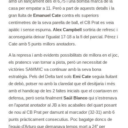
amb un llançament des el 6,75 i una bomba marca de la
casa per empatar a 11. Però a part de aquests detalls i la
gran lluita de
Emanuel Cate
contra els superiors
centímetres de la seva parella de ball, el CB Prat es veia
apàtic i sense espurna.
Alex Campbell
sortiria de refresc i
aconseguiria deixar l’igualat 17-18 a la fi del parcial. Pérez i
Cate amb 5 punts millors anotadors.
A la represa i amb evidents possibilitats de millora en el joc,
els pratencs van tornar a pista, però un necessitat de
victòries SAMMIC va continuar amb la seva bona
estratègia. Pels del Delta tant sols
Emi Cate
seguia lluitant
de debò, potser no amb la claredat que ell desitjaria i més
amb el handicap de les 2 faltes inicials que el coartaven en
defensa, però seria finalment
Saúl Blanco
qui s’estrenava
en l’apartat anotador al JB a les acaballes del quart posant
de nou al CB Prat per damunt al marcador (32-31) amb 6
punts pràcticament consecutius. Poc bagatge doncs de
l’equip d’Arturo que demanava temps mort a 24″ per