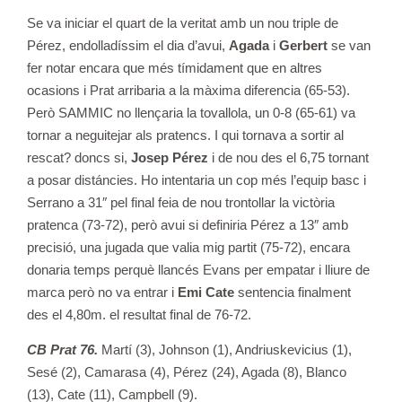
Se va iniciar el quart de la veritat amb un nou triple de
Pérez, endolladíssim el dia d’avui,
Agada
i
Gerbert
se van
fer notar encara que més tímidament que en altres
ocasions i Prat arribaria a la màxima diferencia (65-53).
Però SAMMIC no llençaria la tovallola, un 0-8 (65-61) va
tornar a neguitejar als pratencs. I qui tornava a sortir al
rescat? doncs si,
Josep Pérez
i de nou des el 6,75 tornant
a posar distáncies. Ho intentaria un cop més l’equip basc i
Serrano a 31″ pel final feia de nou trontollar la victòria
pratenca (73-72), però avui si definiria Pérez a 13″ amb
precisió, una jugada que valia mig partit (75-72), encara
donaria temps perquè llancés Evans per empatar i lliure de
marca però no va entrar i
Emi Cate
sentencia finalment
des el 4,80m. el resultat final de 76-72.
CB Prat 76.
Martí (3), Johnson (1), Andriuskevicius (1),
Sesé (2), Camarasa (4), Pérez (24), Agada (8), Blanco
(13), Cate (11), Campbell (9).