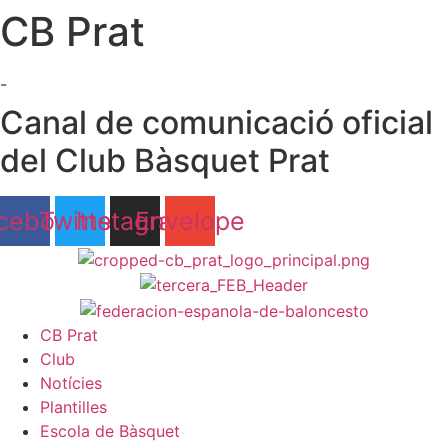
CB Prat
Ir
al
contenido
-
Canal de comunicació oficial
del Club Bàsquet Prat
cebook
Twitter
Instagram
Envelope
CB Prat
Club
Notícies
Plantilles
Escola de Bàsquet