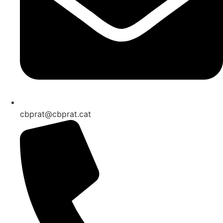
cbprat@cbprat.cat