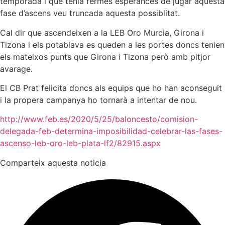
temporada i que tenia fermes esperances de jugar aquesta
fase d’ascens veu truncada aquesta possiblitat.
Cal dir que ascendeixen a la LEB Oro Murcia, Girona i
Tizona i els potablava es queden a les portes doncs tenien
els mateixos punts que Girona i Tizona però amb pitjor
avarage.
El CB Prat felicita doncs als equips que ho han aconseguit
i la propera campanya ho tornarà a intentar de nou.
http://www.feb.es/2020/5/25/baloncesto/comision-
delegada-feb-determina-imposibilidad-celebrar-las-fases-
ascenso-leb-oro-leb-plata-lf2/82915.aspx
Comparteix aquesta noticia