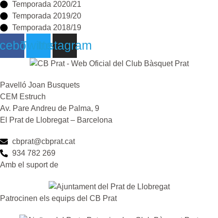
Temporada 2020/21
Temporada 2019/20
Temporada 2018/19
cebook
Twitter
Instagram
Pavelló Joan Busquets
CEM Estruch
Av. Pare Andreu de Palma, 9
El Prat de Llobregat – Barcelona
cbprat@cbprat.cat
934 782 269
Amb el suport de
Patrocinen els equips del CB Prat