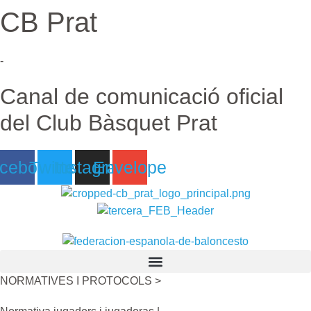
CB Prat
Ir
al
contenido
-
Canal de comunicació oficial
del Club Bàsquet Prat
cebook
Twitter
Instagram
Envelope
NORMATIVES I PROTOCOLS >