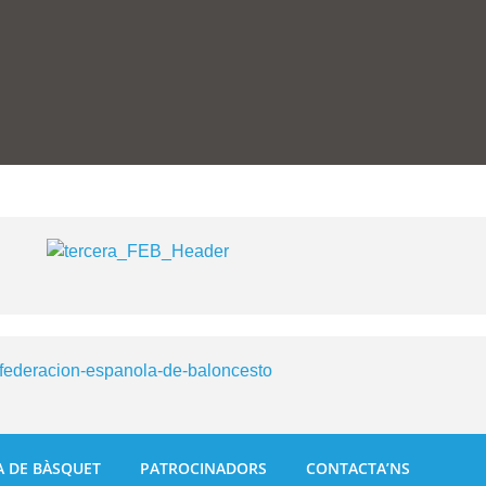
A DE BÀSQUET
PATROCINADORS
CONTACTA’NS