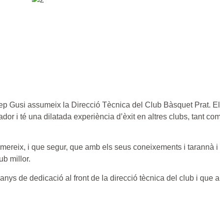
sep Gusi assumeix la Direcció Tècnica del Club Bàsquet Prat. E
dor i té una dilatada experiència d’èxit en altres clubs, tant c
s mereix, i que segur, que amb els seus coneixements i tarannà i
b millor.
ys de dedicació al front de la direcció tècnica del club i que a