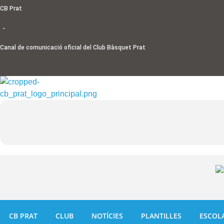
Ir
CB Prat
al
-
contenido
Canal de comunicació oficial del Club Bàsquet Prat
CB PRAT
CLUB
NOTÍCIES
PLANTILLES
ESCOL