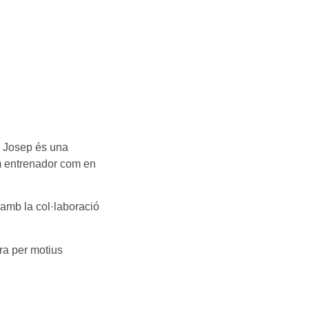
l Josep és una
om entrenador com en
 amb la col·laboració
ra per motius