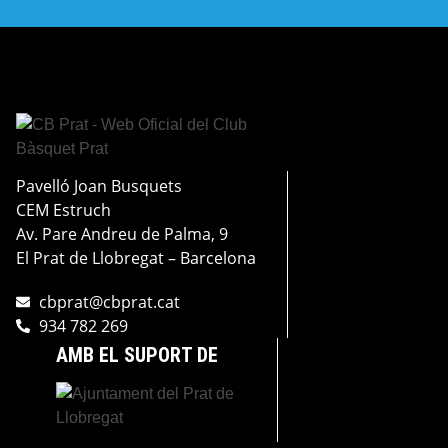
Pavelló Joan Busquets
CEM Estruch
Av. Pare Andreu de Palma, 9
El Prat de Llobregat – Barcelona
cbprat@cbprat.cat
934 782 269
AMB EL SUPORT DE