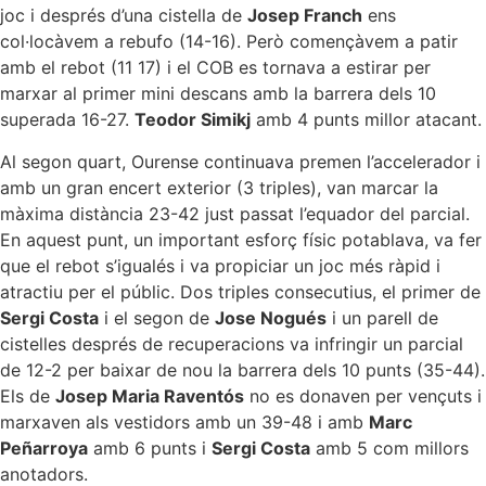
joc i després d’una cistella de
Josep Franch
ens
col·locàvem a rebufo (14-16). Però començàvem a patir
amb el rebot (11 17) i el COB es tornava a estirar per
marxar al primer mini descans amb la barrera dels 10
superada 16-27.
Teodor Simikj
amb 4 punts millor atacant.
Al segon quart, Ourense continuava premen l’accelerador i
amb un gran encert exterior (3 triples), van marcar la
màxima distància 23-42 just passat l’equador del parcial.
En aquest punt, un important esforç físic potablava, va fer
que el rebot s’igualés i va propiciar un joc més ràpid i
atractiu per el públic. Dos triples consecutius, el primer de
Sergi Costa
i el segon de
Jose Nogués
i un parell de
cistelles després de recuperacions va infringir un parcial
de 12-2 per baixar de nou la barrera dels 10 punts (35-44).
Els de
Josep Maria Raventós
no es donaven per vençuts i
marxaven als vestidors amb un 39-48 i amb
Marc
Peñarroya
amb 6 punts i
Sergi Costa
amb 5 com millors
anotadors.