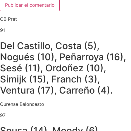
CB Prat
91
Del Castillo, Costa (5),
Nogués (10), Peñarroya (16),
Sesé (11), Ordoñez (10),
Simijk (15), Franch (3),
Ventura (17), Carreño (4).
Ourense Baloncesto
97
Sousa (14), Moody (6),