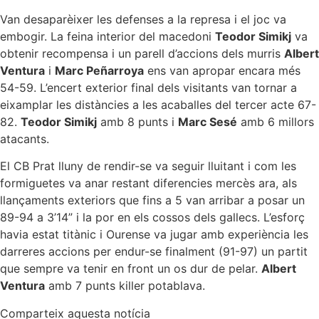
Van desaparèixer les defenses a la represa i el joc va
embogir. La feina interior del macedoni
Teodor Simikj
va
obtenir recompensa i un parell d’accions dels murris
Albert
Ventura
i
Marc Peñarroya
ens van apropar encara més
54-59. L’encert exterior final dels visitants van tornar a
eixamplar les distàncies a les acaballes del tercer acte 67-
82.
Teodor Simikj
amb 8 punts i
Marc Sesé
amb 6 millors
atacants.
El CB Prat lluny de rendir-se va seguir lluitant i com les
formiguetes va anar restant diferencies mercès ara, als
llançaments exteriors que fins a 5 van arribar a posar un
89-94 a 3’14” i la por en els cossos dels gallecs. L’esforç
havia estat titànic i Ourense va jugar amb experiència les
darreres accions per endur-se finalment (91-97) un partit
que sempre va tenir en front un os dur de pelar.
Albert
Ventura
amb 7 punts killer potablava.
Comparteix aquesta notícia