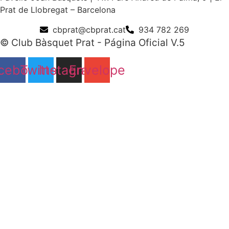
Prat de Llobregat – Barcelona
cbprat@cbprat.cat
934 782 269
© Club Bàsquet Prat - Página Oficial V.5
cebook
Twitter
Instagram
Envelope