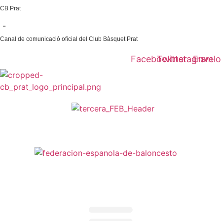
Ir
CB Prat
al
-
contenido
Canal de comunicació oficial del Club Bàsquet Prat
Facebook
Twitter
Instagram
Envel