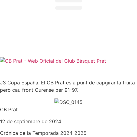
NORMATIVES I
PROTOCOLS >
Normativa jugadors i jugadoras |
Normativa sénior |
Protocol d'actuació contra la violència sexual |
Protocol d'actuació en cas d'accident
J3 Copa España. El CB Prat es a punt de capgirar la truita
però cau front Ourense per 91-97.
CB Prat
12 de septiembre de 2024
Crónica de la
Temporada 2024-2025