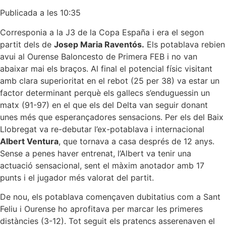
Publicada a les 10:35
Corresponia a la J3 de la Copa España i era el segon
partit dels de
Josep Maria Raventós.
Els potablava rebien
avui al Ourense Baloncesto de Primera FEB i no van
abaixar mai els braços. Al final el potencial físic visitant
amb clara superioritat en el rebot (25 per 38) va estar un
factor determinant perquè els gallecs s’enduguessin un
matx (91-97) en el que els del Delta van seguir donant
unes més que esperançadores sensacions. Per els del Baix
Llobregat va re-debutar l’ex-potablava i internacional
Albert Ventura
, que tornava a casa després de 12 anys.
Sense a penes haver entrenat, l’Albert va tenir una
actuació sensacional, sent el màxim anotador amb 17
punts i el jugador més valorat del partit.
De nou, els potablava començaven dubitatius com a Sant
Feliu i Ourense ho aprofitava per marcar les primeres
distàncies (3-12). Tot seguit els pratencs asserenaven el