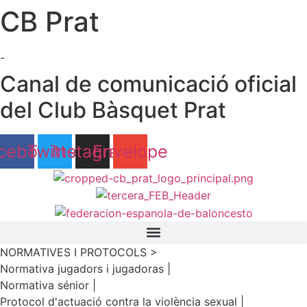
CB Prat
Ir
al
contenido
-
Canal de comunicació oficial
del Club Bàsquet Prat
cebook
Twitter
Instagram
Envelope
NORMATIVES I PROTOCOLS >
Normativa jugadors i jugadoras |
Normativa sénior |
Protocol d'actuació contra la violència sexual |