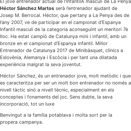
El jove entrenador actual de l’InfantilA masculí de La Penya
Héctor Sánchez Martos
serà l’entrenador ajudant de
Josep M. Berrocal. Héctor, que pertany a La Penya des de
l’any 2007, ve de participar en el campionat d’Espanya
Infantil masculí de la categoria aconseguint un meritori 7è
lloc. Ha estat campió de Catalunya mini i infantil, amb un
bronze en el campionat d’Espanya infantil. Millor
Entrenador de Catalunya 2017 de Minibàsquet, clínics a
Eslovènia, Alemanya i Escòcia i per tant una dilatada
experiència malgrat la seva joventut.
Héctor Sánchez, és un entrenador jove, molt metòdic i que
es caracteritza per ser un molt bon entrenador no només a
nivell tàctic sinó a nivell tècnic, especialment en els
conceptes i fonaments del joc. Sens dubte, la seva
incorporació, tot un luxe
Benvingut a la família potablava i molta sort per la
propera campanya.