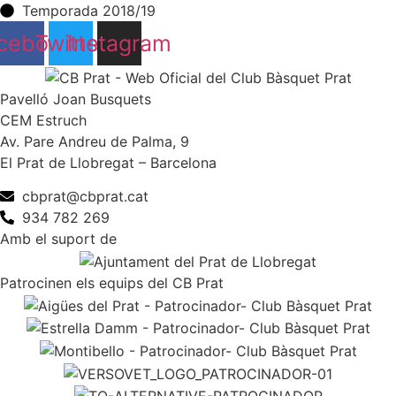
Temporada 2018/19
cebook
Twitter
Instagram
Pavelló Joan Busquets
CEM Estruch
Av. Pare Andreu de Palma, 9
El Prat de Llobregat – Barcelona
cbprat@cbprat.cat
934 782 269
Amb el suport de
Patrocinen els equips del CB Prat