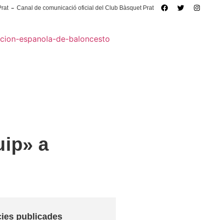
-
rat
Canal de comunicació oficial del Club Bàsquet Prat
TROCINADORS
CONTACTA’NS
ual |
Protocol d'actuació en cas d'accident
uip» a
cies publicades