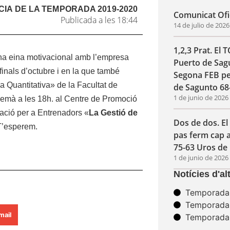
CIA DE LA
TEMPORADA 2019-2020
Comunicat Ofic
Publicada a les 18:44
14 de julio de 202
1,2,3 Prat. El 
una eina motivacional amb l’empresa
Puerto de Sagu
finals d’octubre i en la que també
Segona FEB pe
a Quantitativa» de la Facultat de
de Sagunto 68
1 de junio de 202
Demà a les 18h. al Centre de Promoció
ació per a Entrenadors «
La Gestió de
Dos de dos. E
T’esperem.
pas ferm cap 
75-63 Uros de 
1 de junio de 202
Notícies d'a
Temporada
Temporada
mail
Temporada