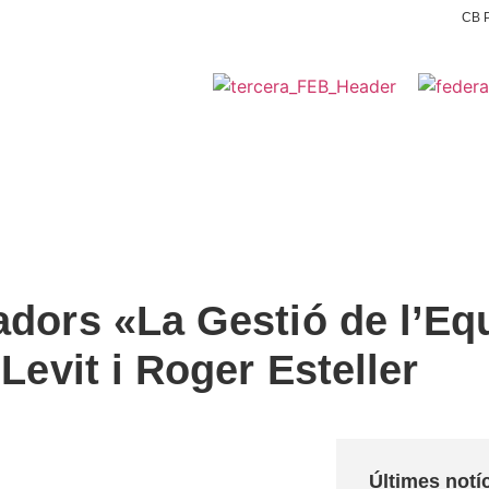
CB P
NOTÍCIES
PLANTILLES
ESCOLA DE BÀSQUET
PA
dors i jugadoras |
Normativa sénior |
Protocol d'actuació contra la violència sex
dors «La Gestió de l’Eq
Levit i Roger Esteller
Últimes notí