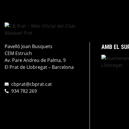
Pavelló Joan Busquets
AMB EL SU
CEM Estruch
Av. Pare Andreu de Palma, 9
El Prat de Llobregat – Barcelona
cbprat@cbprat.cat
934 782 269