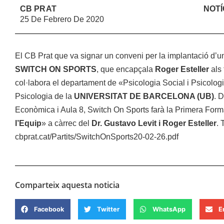
CB PRAT
NOTÍ
25 De Febrero De 2020
El CB Prat que va signar un conveni per la implantació d’
SWITCH
ON
SPORTS
, que encapçala
Roger Esteller
als 
col·labora el departament de «Psicologia Social i Psicologi
Psicologia de la
UNIVERSITAT DE BARCELONA (UB)
. 
Econòmica i Aula 8, Switch On Sports farà la Primera Form
l’Equip
» a càrrec del
Dr. Gustavo Levit i Roger Esteller
. 
cbprat.cat/Partits/SwitchOnSports20-02-26.pdf
Comparteix aquesta noticia
Facebook
Twitter
WhatsApp
E