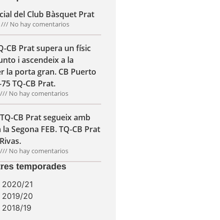
ial del Club Bàsquet Prat
6
No hay comentarios
TQ-CB Prat supera un físic
nto i ascendeix a la
r la porta gran. CB Puerto
-75 TQ-CB Prat.
6
No hay comentarios
l TQ-CB Prat segueix amb
a la Segona FEB. TQ-CB Prat
Rivas.
6
No hay comentarios
ltres temporades
 2020/21
 2019/20
 2018/19