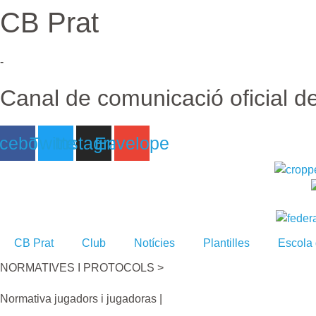
CB Prat
Ir
al
contenido
-
Canal de comunicació oficial d
cebook
Twitter
Instagram
Envelope
CB Prat
Club
Notícies
Plantilles
Escola
NORMATIVES I PROTOCOLS >
Normativa jugadors i jugadoras |