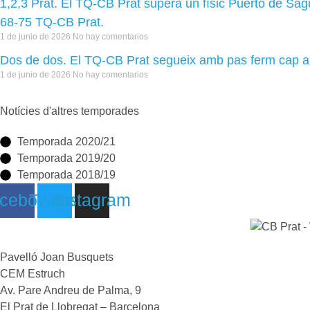
1,2,3 Prat. El TQ-CB Prat supera un físic Puerto de Sa
68-75 TQ-CB Prat.
1 de junio de 2026
No hay comentarios
Dos de dos. El TQ-CB Prat segueix amb pas ferm cap a
1 de junio de 2026
No hay comentarios
Notícies d'altres temporades
Temporada 2020/21
Temporada 2019/20
Temporada 2018/19
cebook
Twitter
Instagram
Pavelló Joan Busquets
CEM Estruch
Av. Pare Andreu de Palma, 9
El Prat de Llobregat – Barcelona