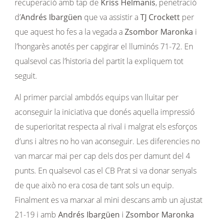
recuperació amb tap de
Kriss Helmanis
, penetració
d’
Andrés Ibargüen
que va assistir a
TJ Crockett
per
que aquest ho fes a la vegada a
Zsombor Maronka
i
l’hongarès anotés per capgirar el lluminós 71-72. En
qualsevol cas l’historia del partit la expliquem tot
seguit.
Al primer parcial ambdós equips van lluitar per
aconseguir la iniciativa que donés aquella impressió
de superioritat respecta al rival i malgrat els esforços
d’uns i altres no ho van aconseguir. Les diferencies no
van marcar mai per cap dels dos per damunt del 4
punts. En qualsevol cas el CB Prat si va donar senyals
de que això no era cosa de tant sols un equip.
Finalment es va marxar al mini descans amb un ajustat
21-19 i amb
Andrés Ibargüen
i
Zsombor Maronka