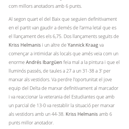
com millors anotadors amb 6 punts.
Al segon quart el del Baix que seguien definitivament
en el partit van gaudir a demés de l’arma letal que es
el llançament des els 6,75. Dos llançaments seguits de
Kriss Helmanis
i un altre de
Yannick Kraag
va
començar a intimidar als locals que amés veia com un
enorme
Andrés Ibargüen
feia mal a la pintura i que el
lluminós passés, de taules a 27 a un 31-38 a 3′ per
marxar als vestidors. Va perdre l’oportunitat el jove
equip del Delta de marxar definitivament al marcador
i va reaccionar la veterania del Estudiantes que amb
un parcial de 13-0 va restablir la situació per marxar
als vestidors amb un 44-38.
Kriss Helmanis
amb 6
punts millor anotador.