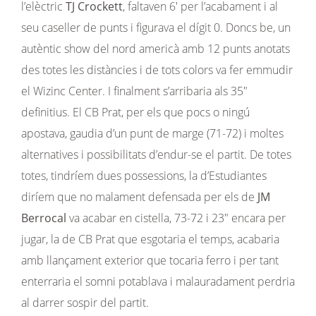
l’elèctric
TJ Crockett
, faltaven 6′ per l’acabament i al
seu caseller de punts i figurava el dígit 0. Doncs be, un
autèntic show del nord americà amb 12 punts anotats
des totes les distàncies i de tots colors va fer emmudir
el Wizinc Center. I finalment s’arribaria als 35″
definitius. El CB Prat, per els que pocs o ningú
apostava, gaudia d’un punt de marge (71-72) i moltes
alternatives i possibilitats d’endur-se el partit. De totes
totes, tindríem dues possessions, la d’Estudiantes
diríem que no malament defensada per els de
JM
Berrocal
va acabar en cistella, 73-72 i 23″ encara per
jugar, la de CB Prat que esgotaria el temps, acabaria
amb llançament exterior que tocaria ferro i per tant
enterraria el somni potablava i malauradament perdria
al darrer sospir del partit.