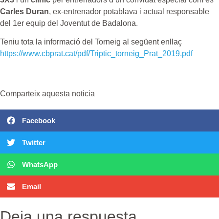
Carles Duran
, ex-entrenador potablava i actual responsable
del 1er equip del Joventut de Badalona.
Teniu tota la informació del Torneig al següent enllaç
https://www.cbprat.cat/pdf/Triptic_torneig_Prat_2019.pdf
Comparteix aquesta noticia
Facebook
Twitter
WhatsApp
Email
Deja una respuesta