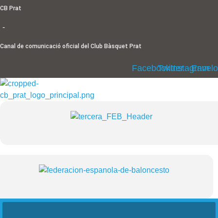
Ir
CB Prat
al
-
contenido
Canal de comunicació oficial del Club Bàsquet Prat
Facebook
Twitter
Instagram
Envel