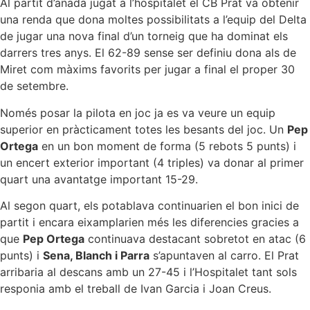
Al partit d’anada jugat a l’hospitalet el CB Prat va obtenir
una renda que dona moltes possibilitats a l’equip del Delta
de jugar una nova final d’un torneig que ha dominat els
darrers tres anys. El 62-89 sense ser definiu dona als de
Miret com màxims favorits per jugar a final el proper 30
de setembre.
Només posar la pilota en joc ja es va veure un equip
superior en pràcticament totes les besants del joc. Un
Pep
Ortega
en un bon moment de forma (5 rebots 5 punts) i
un encert exterior important (4 triples) va donar al primer
quart una avantatge important 15-29.
Al segon quart, els potablava continuarien el bon inici de
partit i encara eixamplarien més les diferencies gracies a
que
Pep Ortega
continuava destacant sobretot en atac (6
punts) i
Sena, Blanch i Parra
s’apuntaven al carro. El Prat
arribaria al descans amb un 27-45 i l’Hospitalet tant sols
responia amb el treball de Ivan Garcia i Joan Creus.