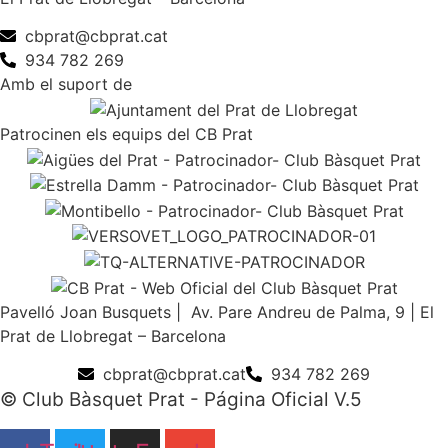
cbprat@cbprat.cat
934 782 269
Amb el suport de
Patrocinen els equips del CB Prat
Pavelló Joan Busquets | Av. Pare Andreu de Palma, 9 | El
Prat de Llobregat – Barcelona
cbprat@cbprat.cat
934 782 269
© Club Bàsquet Prat - Página Oficial V.5