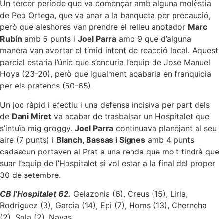
Un tercer període que va començar amb alguna molèstia
de Pep Ortega, que va anar a la banqueta per precaució,
però que aleshores van prendre el relleu anotador
Marc
Rubín
amb 5 punts i
Joel Parra
amb 9 que d’alguna
manera van avortar el tímid intent de reacció local. Aquest
parcial estaria l’únic que s’enduria l’equip de Jose Manuel
Hoya (23-20), però que igualment acabaria en franquicia
per els pratencs (50-65).
Un joc ràpid i efectiu i una defensa incisiva per part dels
de
Dani Miret
va acabar de trasbalsar un Hospitalet que
s’intuïa mig groggy.
Joel Parra
continuava planejant al seu
aire (7 punts) i
Blanch, Bassas i Signes
amb 4 punts
cadascun portaven al Prat a una renda que molt tindrà que
suar l’equip de l’Hospitalet si vol estar a la final del proper
30 de setembre.
CB l’Hospitalet 62.
Gelazonia (6), Creus (15), Liria,
Rodriguez (3), Garcia (14), Epi (7), Homs (13), Cherneha
(2), Sola (2), Navas.