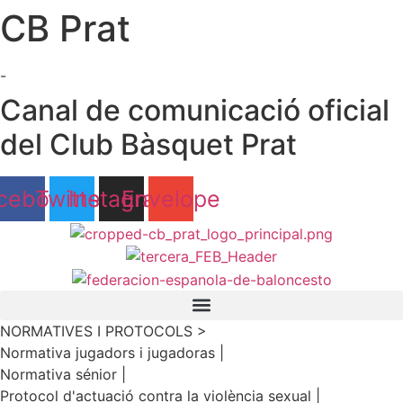
CB Prat
Ir
al
contenido
-
Canal de comunicació oficial
del Club Bàsquet Prat
cebook
Twitter
Instagram
Envelope
NORMATIVES I PROTOCOLS >
Normativa jugadors i jugadoras |
Normativa sénior |
Protocol d'actuació contra la violència sexual |