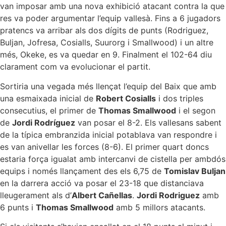
van imposar amb una nova exhibició atacant contra la que
res va poder argumentar l’equip vallesà. Fins a 6 jugadors
pratencs va arribar als dos dígits de punts (Rodriguez,
Buljan, Jofresa, Cosialls, Suurorg i Smallwood) i un altre
més, Okeke, es va quedar en 9. Finalment el 102-64 diu
clarament com va evolucionar el partit.
Sortiria una vegada més llençat l’equip del Baix que amb
una esmaixada inicial de
Robert Cosialls
i dos triples
consecutius, el primer de
Thomas Smallwood
i el segon
de
Jordi Rodríguez
van posar el 8-2. Els vallesans sabent
de la típica embranzida inicial potablava van respondre i
es van anivellar les forces (8-6). El primer quart doncs
estaria força igualat amb intercanvi de cistella per ambdós
equips i només llançament des els 6,75 de
Tomislav Buljan
en la darrera acció va posar el 23-18 que distanciava
lleugerament als d’
Albert Cañellas
.
Jordi Rodriguez
amb
6 punts i
Thomas Smallwood
amb 5 millors atacants.