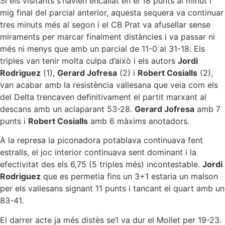
Si els visitants s’havien encallat en el 18 punts al minut i
mig final del parcial anterior, aquesta sequera va continuar
tres minuts més al segon i el CB Prat va afusellar sense
miraments per marcar finalment distàncies i va passar ni
més ni menys que amb un parcial de 11-0 al 31-18. Els
triples van tenir molta culpa d’això i els autors
Jordi
Rodriguez
(1),
Gerard Jofresa
(2) i
Robert Cosialls
(2),
van acabar amb la resistència vallesana que veia com els
del Delta trencaven definitivament el partit marxant al
descans amb un aclaparant 53-28.
Gerard Jofresa
amb 7
punts i
Robert Cosialls
amb 6 màxims anotadors.
A la represa la piconadora potablava continuava fent
estralls, el joc interior continuava sent dominant i la
efectivitat des els 6,75 (5 triples més) incontestable.
Jordi
Rodriguez
que es permetia fins un 3+1 estaria un malson
per els vallesans signant 11 punts i tancant el quart amb un
83-41.
El darrer acte ja més distès se’l va dur el Mollet per 19-23.