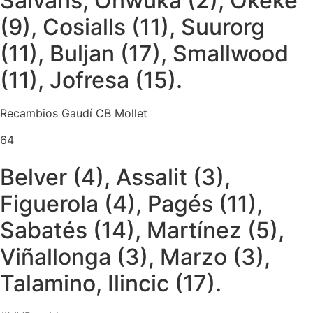
Salvans, Onwuka (2), Okeke
(9), Cosialls (11), Suurorg
(11), Buljan (17), Smallwood
(11), Jofresa (15).
Recambios Gaudí CB Mollet
64
Belver (4), Assalit (3),
Figuerola (4), Pagés (11),
Sabatés (14), Martínez (5),
Viñallonga (3), Marzo (3),
Talamino, Ilincic (17).