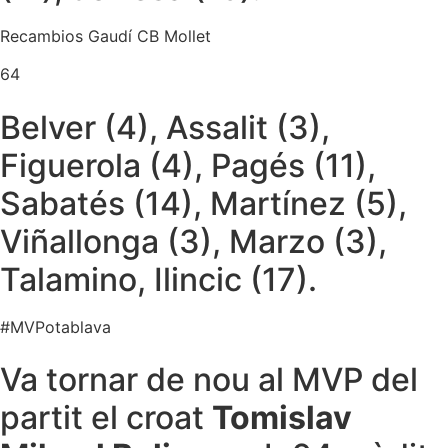
Recambios Gaudí CB Mollet
64
Belver (4), Assalit (3),
Figuerola (4), Pagés (11),
Sabatés (14), Martínez (5),
Viñallonga (3), Marzo (3),
Talamino, Ilincic (17).
#MVPotablava
Va tornar de nou al MVP del
partit el croat
Tomislav