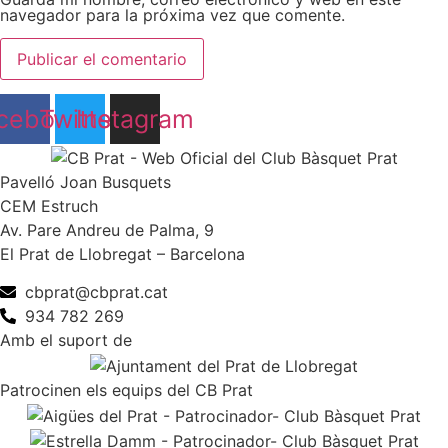
navegador para la próxima vez que comente.
cebook
Twitter
Instagram
Pavelló Joan Busquets
CEM Estruch
Av. Pare Andreu de Palma, 9
El Prat de Llobregat – Barcelona
cbprat@cbprat.cat
934 782 269
Amb el suport de
Patrocinen els equips del CB Prat