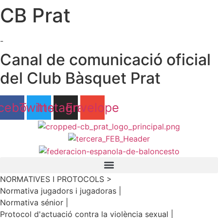
CB Prat
Ir
al
contenido
-
Canal de comunicació oficial
del Club Bàsquet Prat
cebook
Twitter
Instagram
Envelope
NORMATIVES I PROTOCOLS >
Normativa jugadors i jugadoras |
Normativa sénior |
Protocol d'actuació contra la violència sexual |