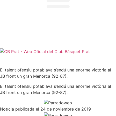
NORMATIVES I
PROTOCOLS >
Normativa jugadors i jugadoras |
Normativa sénior |
Protocol d'actuació contra la violència sexual |
Protocol d'actuació en cas d'accident
El talent ofensiu potablava s’endú una enorme victòria al
JB front un gran Menorca (92-87).
El talent ofensiu potablava s’endú una enorme victòria al
JB front un gran Menorca (92-87).
Notícia publicada el 24 de noviembre de 2019