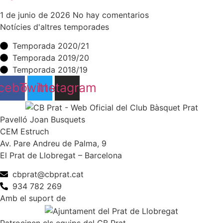
1 de junio de 2026
No hay comentarios
Notícies d'altres temporades
Temporada 2020/21
Temporada 2019/20
Temporada 2018/19
cebook
Twitter
Instagram
Pavelló Joan Busquets
CEM Estruch
Av. Pare Andreu de Palma, 9
El Prat de Llobregat – Barcelona
cbprat@cbprat.cat
934 782 269
Amb el suport de
Patrocinen els equips del CB Prat