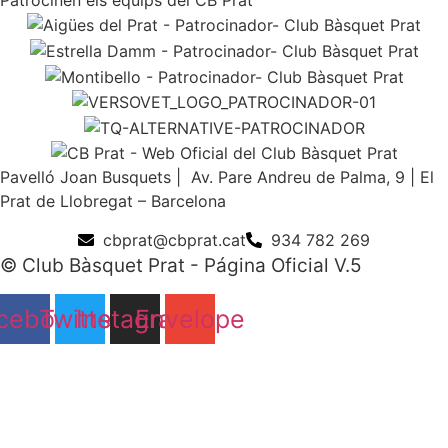
Pavelló Joan Busquets | Av. Pare Andreu de Palma, 9 | El
Prat de Llobregat – Barcelona
cbprat@cbprat.cat
934 782 269
© Club Bàsquet Prat - Página Oficial V.5
cebook
Twitter
Instagram
Envelope