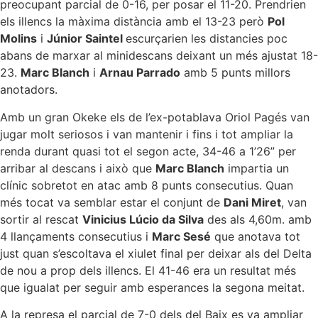
preocupant parcial de 0-16, per posar el 11-20. Prendrien
els illencs la màxima distància amb el 13-23 però
Pol
Molins
i
Júnior Saintel
escurçarien les distancies poc
abans de marxar al minidescans deixant un més ajustat 18-
23.
Marc Blanch
i
Arnau Parrado
amb 5 punts millors
anotadors.
Amb un gran Okeke els de l’ex-potablava Oriol Pagés van
jugar molt seriosos i van mantenir i fins i tot ampliar la
renda durant quasi tot el segon acte, 34-46 a 1’26” per
arribar al descans i això que
Marc Blanch
impartia un
clínic sobretot en atac amb 8 punts consecutius. Quan
més tocat va semblar estar el conjunt de
Dani Miret
, van
sortir al rescat
Vinicius Lúcio da Silva
des als 4,60m. amb
4 llançaments consecutius i
Marc Sesé
que anotava tot
just quan s’escoltava el xiulet final per deixar als del Delta
de nou a prop dels illencs. El 41-46 era un resultat més
que igualat per seguir amb esperances la segona meitat.
A la represa el parcial de 7-0 dels del Baix es va ampliar