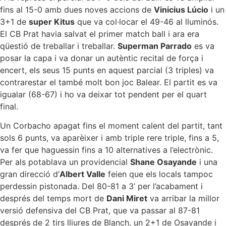
fins al 15-0 amb dues noves accions de
Vinicius Lúcio
i un
3+1 de
super Kitus
que va col·locar el 49-46 al lluminós.
El CB Prat havia salvat el primer match ball i ara era
qüestió de treballar i treballar.
Superman Parrado
es va
posar la capa i va donar un autèntic recital de força i
encert, els seus 15 punts en aquest parcial (3 triples) va
contrarestar el també molt bon joc Balear. El partit es va
igualar (68-67) i ho va deixar tot pendent per el quart
final.
Un Corbacho apagat fins el moment calent del partit, tant
sols 6 punts, va aparèixer i amb triple rere triple, fins a 5,
va fer que haguessin fins a 10 alternatives a l’electrònic.
Per als potablava un providencial
Shane Osayande
i una
gran direcció d’
Albert Valle
feien que els locals tampoc
perdessin pistonada. Del 80-81 a 3’ per l’acabament i
després del temps mort de
Dani Miret
va arribar la millor
versió defensiva del CB Prat, que va passar al 87-81
després de 2 tirs lliures de Blanch, un 2+1 de Osayande i