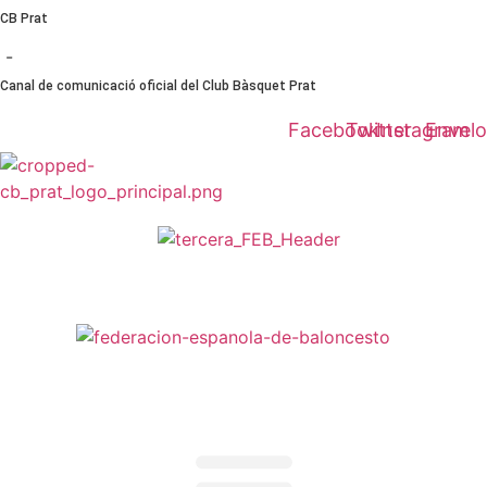
Ir
CB Prat
al
-
contenido
Canal de comunicació oficial del Club Bàsquet Prat
Facebook
Twitter
Instagram
Envel