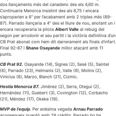
dos llançaments més del canadenc des els 4,60 m.
Continuaria Menorca insistint des als 6,75 i encara
s’aproparien a 8” per l’acabament amb 2 triples més (89-
87). Parrado llançaria a 4” des el lliure de nou, anotant un i
encara recuperaria la pilota
Albert Valle
al rebuig del
segon per arrodonir el seu partit i la victòria definitiva d’un
CB Prat abonat com hem dit darrerament als finals d’infart.
Final 92-87 i
Shane Osayande
millor atacant amb 11
punts.
CB Prat 92.
Osayande (14), Signes (2), Sesé (5), Saintel
(6), Parrado (23), Helmanis (2), Valle (9), Molins (2),
Vinicius (8), Marzo, Blanch (21), Cizmic.
Hestia Menorca 87.
Jiménez (2), Serra, Otegui (2),
Hernández (11), Guebert (3), Covington (12), Corbacho
(21), Méndez (17), Okeke (19).
MVP de l’equip
. Per enèsima vegada
Arnau Parrado
aconsegueix guardó amb 28 crèdits. Parrado ho ha