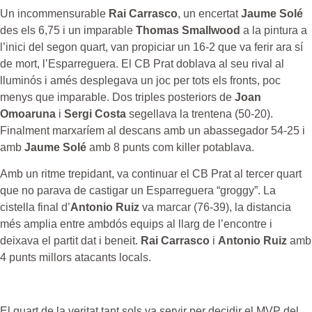
Un incommensurable
Rai Carrasco
, un encertat
Jaume Solé
des els 6,75 i un imparable
Thomas Smallwood
a la pintura a
l’inici del segon quart, van propiciar un 16-2 que va ferir ara sí
de mort, l’Esparreguera. El CB Prat doblava al seu rival al
lluminós i amés desplegava un joc per tots els fronts, poc
menys que imparable. Dos triples posteriors de
Joan
Omoaruna
i
Sergi Costa
segellava la trentena (50-20).
Finalment marxaríem al descans amb un abassegador 54-25 i
amb
Jaume Solé
amb 8 punts com killer potablava.
Amb un ritme trepidant, va continuar el CB Prat al tercer quart
que no parava de castigar un Esparreguera “groggy”. La
cistella final d’
Antonio Ruiz
va marcar (76-39), la distancia
més amplia entre ambdós equips al llarg de l’encontre i
deixava el partit dat i beneit.
Rai Carrasco
i
Antonio Ruiz
amb
4 punts millors atacants locals.
El quart de la veritat tant sols va servir per decidir el MVP del