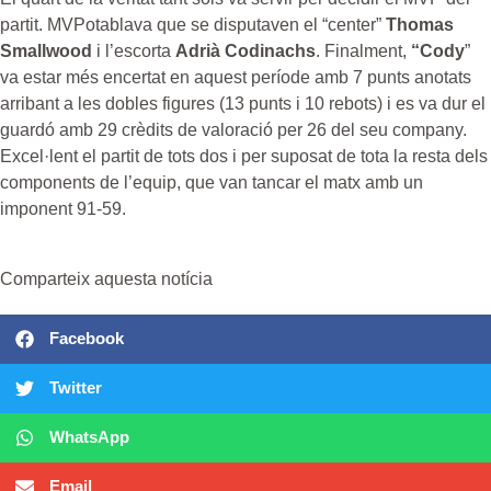
partit. MVPotablava que se disputaven el “center”
Thomas
Smallwood
i l’escorta
Adrià Codinachs
. Finalment,
“Cody
”
va estar més encertat en aquest període amb 7 punts anotats
arribant a les dobles figures (13 punts i 10 rebots) i es va dur el
guardó amb 29 crèdits de valoració per 26 del seu company.
Excel·lent el partit de tots dos i per suposat de tota la resta dels
components de l’equip, que van tancar el matx amb un
imponent 91-59.
Comparteix aquesta notícia
Facebook
Twitter
WhatsApp
Email