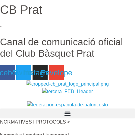
CB Prat
Ir
al
contenido
-
Canal de comunicació oficial
del Club Bàsquet Prat
cebook
Twitter
Instagram
Envelope
NORMATIVES I PROTOCOLS >