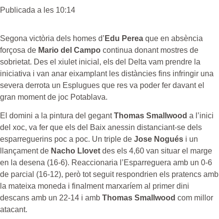
Publicada a les 10:14
Segona victòria dels homes d’
Edu Perea
que en absència
forçosa de
Mario del Campo
continua donant mostres de
sobrietat. Des el xiulet inicial, els del Delta vam prendre la
iniciativa i van anar eixamplant les distàncies fins infringir una
severa derrota un Esplugues que res va poder fer davant el
gran moment de joc Potablava.
El domini a la pintura del gegant
Thomas Smallwood
a l’inici
del xoc, va fer que els del Baix anessin distanciant-se dels
esparreguerins poc a poc. Un triple de
Jose Nogués
i un
llançament de
Nacho Llovet
des els 4,60 van situar el marge
en la desena (16-6). Reaccionaria l’Esparreguera amb un 0-6
de parcial (16-12), però tot seguit respondrien els pratencs amb
la mateixa moneda i finalment marxaríem al primer dini
descans amb un 22-14 i amb
Thomas Smallwood
com millor
atacant.