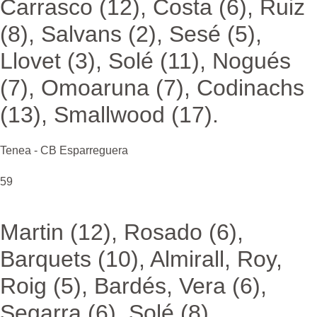
Carrasco (12), Costa (6), Ruiz
(8), Salvans (2), Sesé (5),
Llovet (3), Solé (11), Nogués
(7), Omoaruna (7), Codinachs
(13), Smallwood (17).
Tenea - CB Esparreguera
59
Martin (12), Rosado (6),
Barquets (10), Almirall, Roy,
Roig (5), Bardés, Vera (6),
Segarra (6), Solé (8),