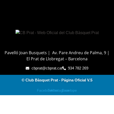
Pavelló Joan Busquets | Av. Pare Andreu de Palma, 9 |
El Prat de Llobregat – Barcelona
cbprat@cbprat.cat
934 782 269
© Club Bàsquet Prat - Página Oficial V.5
Facebook
Twitter
Instagram
Envelope