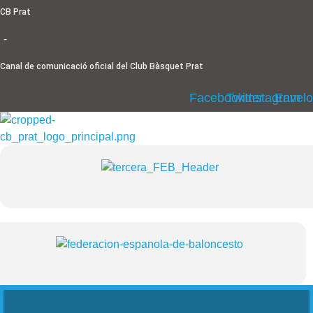
Ir
CB Prat
al
-
contenido
Canal de comunicació oficial del Club Bàsquet Prat
Facebook
Twitter
Instagram
Envel