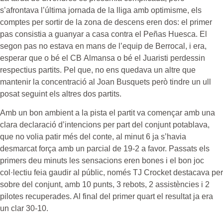
s’afrontava l’última jornada de la lliga amb optimisme, els
comptes per sortir de la zona de descens eren dos: el primer
pas consistia a guanyar a casa contra el
Peñas
Huesca
. El
segon pas no estava en mans de l’equip de
Berrocal
, i era,
esperar que o bé el
CB
Almansa o bé el
Juaristi
perdessin
respectius partits. Pel que, no ens quedava un altre que
mantenir la concentració al Joan Busquets però tindre un ull
posat seguint els altres dos partits.
Amb un bon ambient a la pista el partit va començar amb una
clara declaració d’intencions per part del conjunt
potablava
,
que no volia patir més del conte, al minut 6 ja s’havia
desmarcat força amb un parcial de 19-2 a favor. Passats els
primers deu minuts les sensacions eren bones i el bon joc
col·lectiu feia gaudir al públic, només
TJ
Crocket
destacava per
sobre del conjunt, amb 10 punts, 3 rebots, 2 assistències i 2
pilotes recuperades. Al final del primer quart el resultat ja era
un clar 30-10.