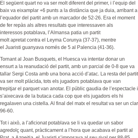
El següent quart no va ser molt diferent del primer, i l’equip del
baix va eixamplar +6 punts a la distància que ja duia, arribant a
l’equador del partit amb un marcador de 52-26. Era el moment
de fer repàs als altres resultats que interessaven als
interessos
potablava
, l’Almansa patia un partit
molt
apretat
contra el
Leyma
Corunya (37-37), mentre
el
Juaristi
guanyava només de 5 al
Palencia
(41-36).
Tornant al Joan Busquets, el
Huesca
va intentar donar un
ensurt a la
reanudació
del partit, amb un parcial de 0-8 que va
tallar Sergi Costa amb una bona acció d’atac. La resta del partit
va ser molt plàcida, tots els jugadors
potablava
que van
trepitjar el parquet van anotar. El públic gaudia de l’espectacle i
s’aixecava de la butaca cada cop que els jugadors els hi
regalaven una cistella. Al final del matx el resultat va ser un clar
96-60.
Tot i això, a l’aficionat
potablava
se li va quedar un sabor
agredolç quant, pràcticament a l’hora que acabava el partit al
Prat, a
Azpeitia
, el
Juaristi
s’imposava al seu rival per 88-85.