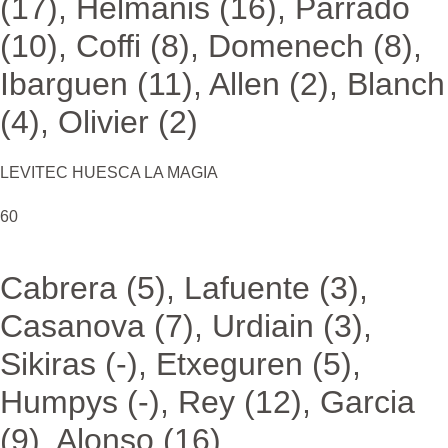
(17), Helmanis (16), Parrado
(10), Coffi (8), Domenech (8),
Ibarguen (11), Allen (2), Blanch
(4), Olivier (2)
LEVITEC HUESCA LA MAGIA
60
Cabrera (5), Lafuente (3),
Casanova (7), Urdiain (3),
Sikiras (-), Etxeguren (5),
Humpys (-), Rey (12), Garcia
(9), Alonso (16)