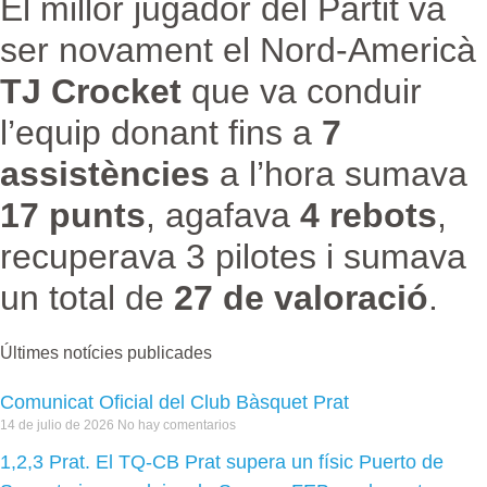
El millor jugador del Partit va
ser novament el Nord-Americà
TJ Crocket
que va conduir
l’equip donant fins a
7
assistències
a l’hora sumava
17 punts
, agafava
4 rebots
,
recuperava 3 pilotes i sumava
un total de
27 de valoració
.
Últimes notícies publicades
Comunicat Oficial del Club Bàsquet Prat
14 de julio de 2026
No hay comentarios
1,2,3 Prat. El TQ-CB Prat supera un físic Puerto de