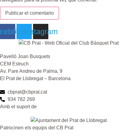
cebook
Twitter
Instagram
Pavelló Joan Busquets
CEM Estruch
Av. Pare Andreu de Palma, 9
El Prat de Llobregat – Barcelona
cbprat@cbprat.cat
934 782 269
Amb el suport de
Patrocinen els equips del CB Prat