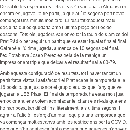
De sobte les esperances i els ulls se’n van anar a Almansa on
encara es jugava l’altre partit, ja que allí la segona part havia
començat uns minuts més tard. El resultat d’aquest matx
decidiria qui es quedaria amb l’última plaça del lloc de
descens. Tots els jugadors van envoltar la taula dels amics del
Prat Ràdio per seguir un partit que va estar igualat fins al final.
Gairebé a l’última jugada, a manca de 10 segons del final,
l’ex
Potablava
Josep
Perez
es treia de la màniga un
impressionant triple que deixaria el resultat final a 83-79.
Amb aquesta configuració de resultats, tot i haver tancat un
partit força vistós i satisfactori el Prat acaba la temporada a la
16 posició, que just tanca el grup d’equips que l’any que ve
jugaran a
LEB
Plata. El final de temporada ha estat molt just i
emocionant, ens volem acomiadar felicitant els rivals que ens
ho han posat tan difícil fins, literalment, als últims segons. I
agrair a l’afició l’esforç d’animar l’equip a una temporada que
va començar molt estranya amb les restriccions per la COVID,
però que s’ha anat escalfant a mesura que aquestes s’anaven