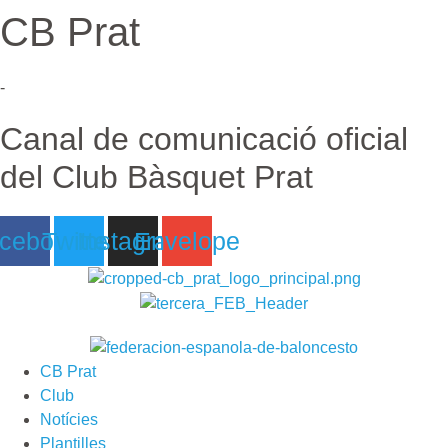
CB Prat
Ir
al
contenido
-
Canal de comunicació oficial
del Club Bàsquet Prat
cebook
Twitter
Instagram
Envelope
CB Prat
Club
Notícies
Plantilles