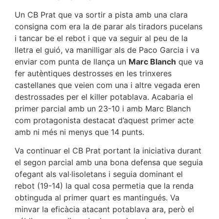
Un CB Prat que va sortir a pista amb una clara
consigna com era la de parar als tiradors pucelans
i tancar be el rebot i que va seguir al peu de la
lletra el guió, va manilligar als de Paco Garcia i va
enviar com punta de llança un
Marc Blanch
que va
fer autèntiques destrosses en les trinxeres
castellanes que veien com una i altre vegada eren
destrossades per el killer potablava. Acabaria el
primer parcial amb un 23-10 i amb Marc Blanch
com protagonista destacat d’aquest primer acte
amb ni més ni menys que 14 punts.
Va continuar el CB Prat portant la iniciativa durant
el segon parcial amb una bona defensa que seguia
ofegant als val·lisoletans i seguia dominant el
rebot (19-14) la qual cosa permetia que la renda
obtinguda al primer quart es mantingués. Va
minvar la eficàcia atacant potablava ara, però el