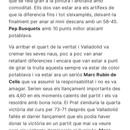
que se feia gran a la pintura i anotava amb
comoditat. Ells dos van estar ara els artífexs de
que la diferencia fins i tot s’eixamplés, deixant-la
finalment per anar al mini descans amb un 58-45.
Pep Busquets
amb 10 punts millor atacant
potablava.
Va arribar el quart de la veritat i Valladolid va
cremar les seves naus, poc a poc van anar
retallant diferencies i encara que van estar a punt
de girar la truita aquesta sempre va estar de color
potablava i va estar ara un seriós
Marc Rubin de
Celis
que va assumir la responsabilitat i no es va
amagar. Serien seus els llançament importants des
els 4,60 en els moments calents del partit i els va
resoldre amb bona nota. El Prat s’enduria la quarta
victòria del curs per 73-71 després que Valladolid
fallés el darrer llançament que els podia haver
donar la victòria en un partit que mai va veure