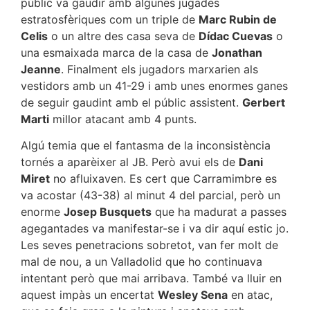
públic va gaudir amb algunes jugades
estratosfèriques com un triple de
Marc Rubin de
Celis
o un altre des casa seva de
Dídac Cuevas
o
una esmaixada marca de la casa de
Jonathan
Jeanne
. Finalment els jugadors marxarien als
vestidors amb un 41-29 i amb unes enormes ganes
de seguir gaudint amb el públic assistent.
Gerbert
Marti
millor atacant amb 4 punts.
Algú temia que el fantasma de la inconsistència
tornés a aparèixer al JB. Però avui els de
Dani
Miret
no afluixaven. Es cert que Carramimbre es
va acostar (43-38) al minut 4 del parcial, però un
enorme
Josep Busquets
que ha madurat a passes
agegantades va manifestar-se i va dir aquí estic jo.
Les seves penetracions sobretot, van fer molt de
mal de nou, a un Valladolid que ho continuava
intentant però que mai arribava. També va lluir en
aquest impàs un encertat
Wesley Sena
en atac,