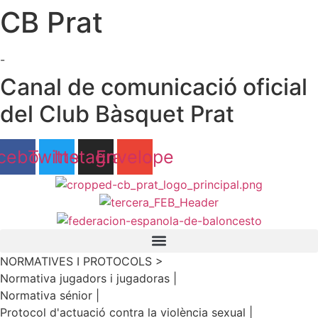
CB Prat
Ir
al
contenido
-
Canal de comunicació oficial
del Club Bàsquet Prat
cebook
Twitter
Instagram
Envelope
NORMATIVES I PROTOCOLS >
Normativa jugadors i jugadoras |
Normativa sénior |
Protocol d'actuació contra la violència sexual |