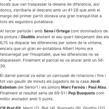
locals que van traspassar la desena de diferencia, així
doncs, s’arribaria al descans amb un 41-28 que amb el
marge del primer partit donava una gran tranquil·litat a
tots els seguidors potablava.
Al tercer període i amb
Sena i Ortega
com dominadors de
la pintura i
Gluditis
anotant el seu quart llançament des els
6,75 va disparar les diferencies per sobre de la vintena,
encara que un gran ex-potablava Albert Homs era
l’encarregat per l’Hospitalet, que les diferencies no se
disparessin. Finalment el parcial es va aturar amb un 56-
39.
El darrer parcial va estar un carrousel de rotacions i fins i
tot van gaudir de minuts els jugadors de la casa
Jordi
Esbeban
del Sènior1 i els júniors
Marc Farnós
i
Paul Atsu
.
Finalment el resultat seria de 69-51 i
Pep Busquets
com
millor anotador amb 5 punts.
CB Prat 69.
Martí (2), Blat (4), Busquets (9), Gluditis (12),