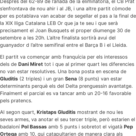
Després del 62-89 de l’anada de la eliminatòria, el CB Prat
s’enfrontava de nou ahir i al JB, i una altre partit còmode
per es potablava van acabar de segellar el pas a la final de
la XIX lliga Catalana LEB Or que ja te seu i que serà
precisament el Joan Busquets el proper diumenge 30 de
setembre a les 20h. L’altre finalista sortirà avui del
guanyador d l’altre semifinal entre el Barça B i el Lleida.
El partit va començar amb franquícia per els interessos
dels de
Dani Miret
tot i que al primer quart les diferencies
no van estar resolutives. Una bona posta en escena de
Gluditis
(2 triples) i un gran
Sena
(8 punts) van estar
determinants perquè els del Delta prenguessin avantatge.
Finalment el parcial es va tancar amb un 20-16 favorable
pels pratencs.
Al segon quart,
Kristaps Gluditis
mostrant de nou les
seves armes, va anotar el seu tercer triple, però estarien el
badaloní
Pol Bassas
amb 5 punts i sobretot el vigatà
Pep
Ortega
amb 10, qui catapultarien de manera clara als