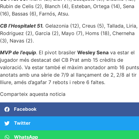
Rubin de Celis (2), Blanch (4), Esteban, Ortega (14), Sena
(16), Bassas (6), Farnós, Atsu.
CB l’Hospitalet 51.
Gelazonia (12), Creus (5), Tallada, Liria,
Rodriguez (2), Garcia (2), Mayo (7), Homs (18), Cherneha
(3), Navas (2).
MVP de l’equip
. El pivot brasiler
Wesley Sena
va estar el
jugador més destacat del CB Prat amb 15 crèdits de
valoració. Va estar també el màxim anotador amb 16 punts
anotats amb una sèrie de 7/9 al llançament de 2, 2/8 al tir
lliure, amés d’agafar 7 rebots i rebre 6 faltes.
Comparteix aquesta noticia
Facebook
Twitter
WhatsApp