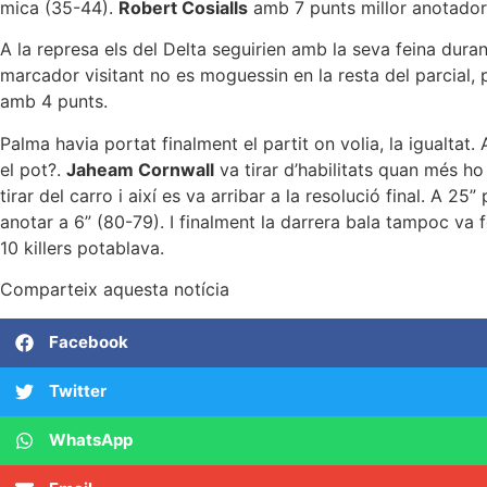
mica (35-44).
Robert Cosialls
amb 7 punts millor anotador
A la represa els del Delta seguirien amb la seva feina duran
marcador visitant no es moguessin en la resta del parcial,
amb 4 punts.
Palma havia portat finalment el partit on volia, la igualtat. 
el pot?.
Jaheam Cornwall
va tirar d’habilitats quan més ho
tirar del carro i així es va arribar a la resolució final. A 
anotar a 6” (80-79). I finalment la darrera bala tampoc va f
10 killers potablava.
Comparteix aquesta notícia
Facebook
Twitter
WhatsApp