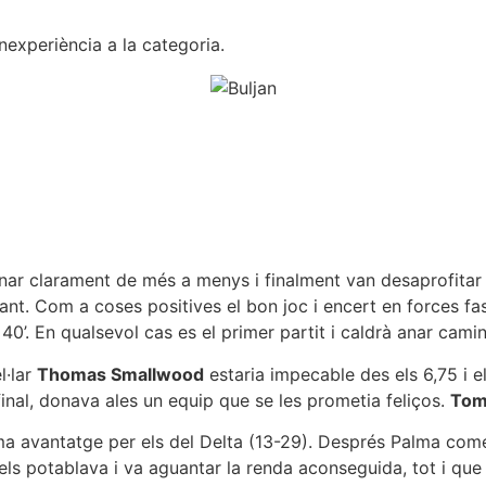
nexperiència a la categoria.
ar clarament de més a menys i finalment van desaprofitar e
nt. Com a coses positives el bon joc i encert en forces fase
40’. En qualsevol cas es el primer partit i caldrà anar cam
l·lar
Thomas Smallwood
estaria impecable des els 6,75 i e
final, donava ales un equip que se les prometia feliços.
Tom
a avantatge per els del Delta (13-29). Després Palma començ
els potablava i va aguantar la renda aconseguida, tot i que 