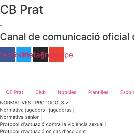
CB Prat
Ir
al
contenido
-
Canal de comunicació oficial 
cebook
Twitter
Instagram
Envelope
CB Prat
Club
Notícies
Plantilles
Escol
NORMATIVES I PROTOCOLS >
Normativa jugadors i jugadoras |
Normativa sénior |
Protocol d'actuació contra la violència sexual |
Protocol d'actuació en cas d'accident