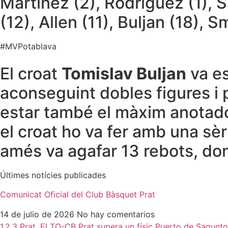
Martinez (2), Rodriguez (1), S
(12), Allen (11), Buljan (18), 
#MVPotablava
El croat
Tomislav Buljan
va es
aconseguint dobles figures i p
estar també el màxim anotado
el croat ho va fer amb una sèrie
amés va agafar 13 rebots, dona
Últimes notícies publicades
Comunicat Oficial del Club Bàsquet Prat
14 de julio de 2026
No hay comentarios
1,2,3 Prat. El TQ-CB Prat supera un físic Puerto de Sagun