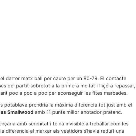
l darrer matx ball per caure per un 80-79. El contacte
s del partit sobretot a la primera meitat i lliçó a repassar,
inant poc a poc a poc per aconseguir les fites marcades.
ls potablava prendria la màxima diferencia tot just amb el
as Smallwood
amb 11 punts millor anotador pratenc.
aria amb serenitat i feina invisible a treballar com les
la diferencia al marxar als vestidors s’havia reduït una