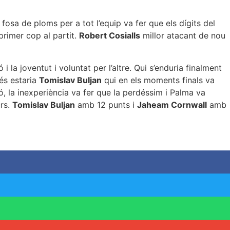
fosa de ploms per a tot l’equip va fer que els dígits del
primer cop al partit.
Robert Cosialls
millor atacant de nou
i la joventut i voluntat per l’altre. Qui s’enduria finalment
rés estaria
Tomislav Buljan
qui en els moments finals va
ió, la inexperiència va fer que la perdéssim i Palma va
urs.
Tomislav Buljan
amb 12 punts i
Jaheam Cornwall
amb