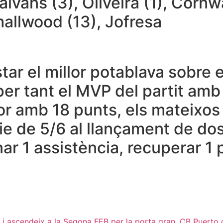
alvans (3), Oliveira (1), Cornw
Smallwood (13), Jofresa
tar el millor potablava sobre
er tant el MVP del partit amb 
r amb 18 punts, els mateixos
 de 5/6 al llançament de dos, 2/
r 1 assistència, recuperar 1 pi
to i ascendeix a la Segona FEB per la porta gran. CB Puert