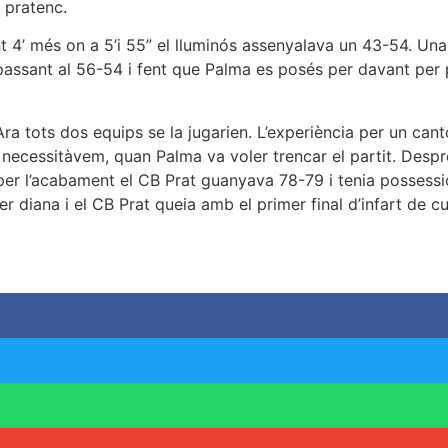
 pratenc.
t 4’ més on a 5’i 55” el lluminós assenyalava un 43-54. Una 
 passant al 56-54 i fent que Palma es posés per davant per 
Ara tots dos equips se la jugarien. L’experiència per un cantó 
 necessitàvem, quan Palma va voler trencar el partit. Desp
25” per l’acabament el CB Prat guanyava 78-79 i tenia possess
er diana i el CB Prat queia amb el primer final d’infart de c