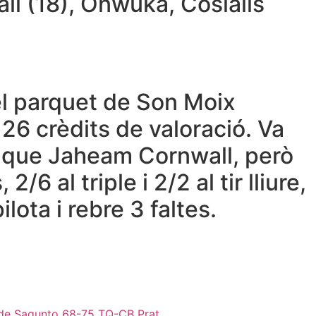
all (18), Onwuka, Cosialls
 el parquet de Son Moix
26 crèdits de valoració. Va
 que Jaheam Cornwall, però
6 al triple i 2/2 al tir lliure,
lota i rebre 3 faltes.
o de Sagunto 68-75 TQ-CB Prat.