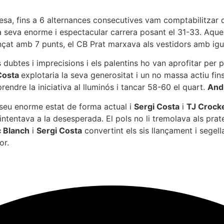
presa, fins a 6 alternances consecutives vam comptabilitzar d
seva enorme i espectacular carrera posant el 31-33. Aquest 
nçat amb 7 punts, el CB Prat marxava als vestidors amb ig
es dubtes i imprecisions i els palentins ho van aprofitar pe
Costa
explotaria la seva generositat i un no massa actiu f
prendre la iniciativa al lluminós i tancar 58-60 el quart.
And
 seu enorme estat de forma actual i
Sergi Costa
i
TJ Crock
ntentava a la desesperada. El pols no li tremolava als prat
 Blanch
i
Sergi Costa
convertint els sis llançament i segell
or.