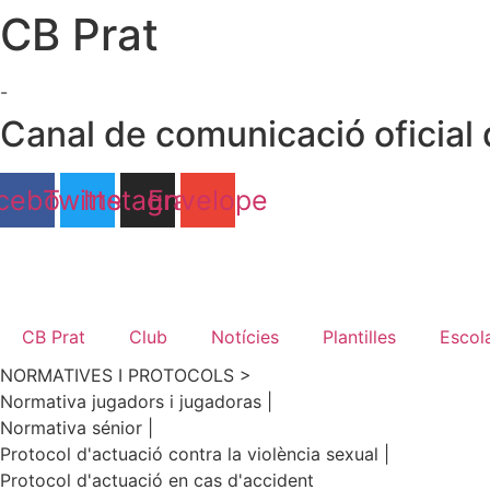
CB Prat
Ir
al
contenido
-
Canal de comunicació oficial 
cebook
Twitter
Instagram
Envelope
CB Prat
Club
Notícies
Plantilles
Escol
NORMATIVES I PROTOCOLS >
Normativa jugadors i jugadoras |
Normativa sénior |
Protocol d'actuació contra la violència sexual |
Protocol d'actuació en cas d'accident