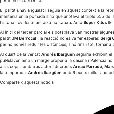
perdrien els del Delta.
El partit s’havia igualat i seguia en aquest context a la re
mantenia en la pomada sinó que anotava el triple 555 de la 
història i evidentment això no s’atura. Amb
Super Kitus
lle
Al inici del tercer parcial els potablava van mostrar algun
partit
JM Berrocal
i la reacció no es va fer esperar.
Sergi 
per no només reduir les distàncies, sinó fins i tot, tornar a 
Al quart de la veritat
Andrés Ibargüen
seguiria exhibint el
pul·lulaven amb un marge proper a la desena i Palència ho i
a sis cops i amb tres actors diferents
Arnau Parrado
,
Marc
la temporada.
Andrés Ibargüen
amb 6 punts millor anotad
Comparteix aquesta notícia