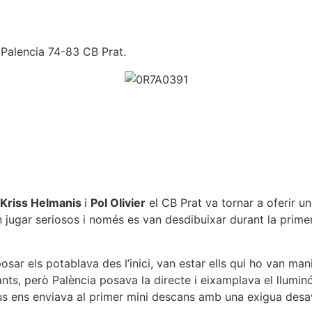
. Palencia 74-83 CB Prat.
Kriss Helmanis
i
Pol Olivier
el CB Prat va tornar a oferir 
 jugar seriosos i només es van desdibuixar durant la primera
osar els potablava des l’inici, van estar ells qui ho van mani
nts, però Palència posava la directe i eixamplava el llumin
 ens enviava al primer mini descans amb una exigua desavan