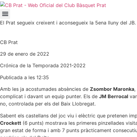
El Prat segueix creixent i aconsegueix la 5ena lluny del JB
CB Prat
29 de enero de 2022
Crónica de la
Temporada 2021-2022
Publicada a les 12:35
Amb les ja acostumades absències de
Zsombor Maronka
,
complicat i davant un equip punter. Els de
JM Berrocal
van
no, controlada per els del Baix Llobregat.
Sabent els castellans del joc viu i elèctric que pretenen imp
Crockett
(6 punts) mostrava les primeres pinzellades visita
gran estat de forma i amb 7 punts pràcticament consecutius