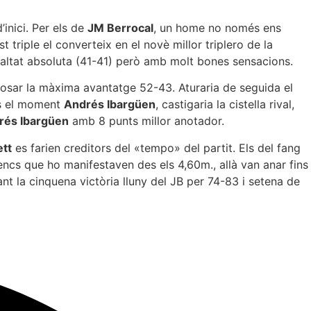
’inici. Per els de
JM Berrocal
, un home no només ens
triple el converteix en el novè millor triplero de la
ualtat absoluta (41-41) però amb molt bones sensacions.
r posar la màxima avantatge 52-43. Aturaria de seguida el
ins el moment
Andrés Ibargüen
, castigaria la cistella rival,
rés Ibargüen
amb 8 punts millor anotador.
ett
es farien creditors del «tempo» del partit. Els del fang
encs que ho manifestaven des els 4,60m., allà van anar fins
ant la cinquena victòria lluny del JB per 74-83 i setena de