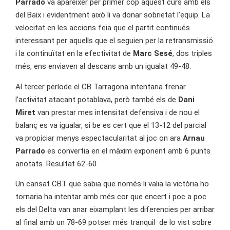
Parrado
va aparèixer per primer cop aquest curs amb els
del Baix i evidentment això li va donar sobrietat l’equip. La
velocitat en les accions feia que el partit continués
interessant per aquells que el seguien per la retransmissió
i la continuïtat en la efectivitat de
Marc Sesé
, dos triples
més, ens enviaven al descans amb un igualat 49-48.
Al tercer període el CB Tarragona intentaria frenar
l’activitat atacant potablava, però també els de
Dani
Miret
van prestar mes intensitat defensiva i de nou el
balanç es va igualar, si be es cert que el 13-12 del parcial
va propiciar menys espectacularitat al joc on ara
Arnau
Parrado
es convertia en el màxim exponent amb 6 punts
anotats. Resultat 62-60.
Un cansat CBT que sabia que només li valia la victòria ho
tornaria ha intentar amb més cor que encert i poc a poc
els del Delta van anar eixamplant les diferencies per arribar
al final amb un 78-69 potser més tranquil de lo vist sobre