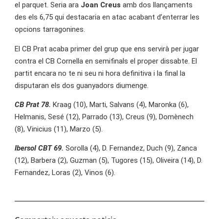
el parquet. Seria ara
Joan Creus
amb dos llançaments
des els 6,75 qui destacaria en atac acabant d’enterrar les
opcions tarragonines.
El CB Prat acaba primer del grup que ens servirà per jugar
contra el CB Cornella en semifinals el proper dissabte. El
partit encara no te ni seu ni hora definitiva i la final la
disputaran els dos guanyadors diumenge.
CB Prat 78.
Kraag (10), Marti, Salvans (4), Maronka (6),
Helmanis, Sesé (12), Parrado (13), Creus (9), Domènech
(8), Vinicius (11), Marzo (5).
Ibersol CBT 69.
Sorolla (4), D. Fernandez, Duch (9), Zanca
(12), Barbera (2), Guzman (5), Tugores (15), Oliveira (14), D.
Fernandez, Loras (2), Vinos (6).