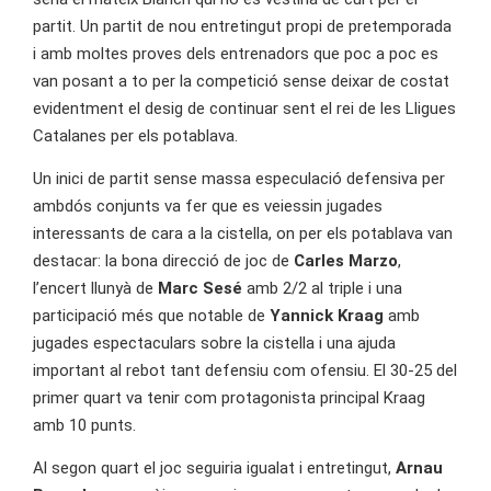
partit. Un partit de nou entretingut propi de pretemporada
i amb moltes proves dels entrenadors que poc a poc es
van posant a to per la competició sense deixar de costat
evidentment el desig de continuar sent el rei de les Lligues
Catalanes per els potablava.
Un inici de partit sense massa especulació defensiva per
ambdós conjunts va fer que es veiessin jugades
interessants de cara a la cistella, on per els potablava van
destacar: la bona direcció de joc de
Carles Marzo
,
l’encert llunyà de
Marc Sesé
amb 2/2 al triple i una
participació més que notable de
Yannick Kraag
amb
jugades espectaculars sobre la cistella i una ajuda
important al rebot tant defensiu com ofensiu. El 30-25 del
primer quart va tenir com protagonista principal Kraag
amb 10 punts.
Al segon quart el joc seguiria igualat i entretingut,
Arnau