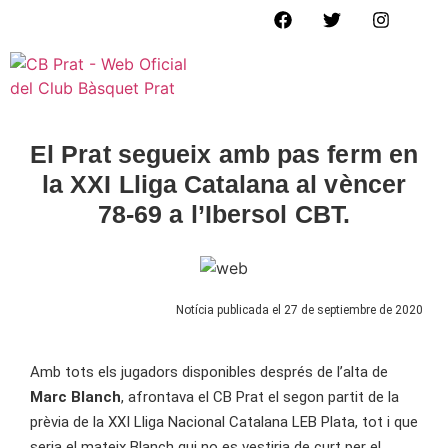
ESCOLA DE BÀSQU
El Prat segueix amb pas ferm en
la XXI Lliga Catalana al vèncer
78-69 a l’Ibersol CBT.
Notícia publicada el 27 de septiembre de 2020
Amb tots els jugadors disponibles després de l’alta de
Marc Blanch
, afrontava el CB Prat el segon partit de la
prèvia de la XXI Lliga Nacional Catalana LEB Plata, tot i que
seria el mateix Blanch qui no es vestiria de curt per el