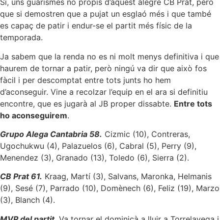
Si, uns guarismes no propis d’aquest alegre CB Prat, però
que si demostren que a pujat un esglaó més i que també
es capaç de patir i endur-se el partit més físic de la
temporada.
Ja sabem que la renda no es ni molt menys definitiva i que
haurem de tornar a patir, però ningú va dir que això fos
fàcil i per descomptat entre tots junts ho hem
d’aconseguir. Vine a recolzar l’equip en el ara si definitiu
encontre, que es jugarà al JB proper dissabte.
Entre tots
ho aconseguirem
.
Grupo Alega Cantabria 58.
Cizmic (10), Contreras,
Ugochukwu (4), Palazuelos (6), Cabral (5), Perry (9),
Menendez (3), Granado (13), Toledo (6), Sierra (2).
CB Prat 61.
Kraag, Martí (3), Salvans, Maronka, Helmanis
(9), Sesé (7), Parrado (10), Domènech (6), Feliz (19), Marzo
(3), Blanch (4).
MVP del partit
. Va tornar el dominicà a lluir a Torrelavega i