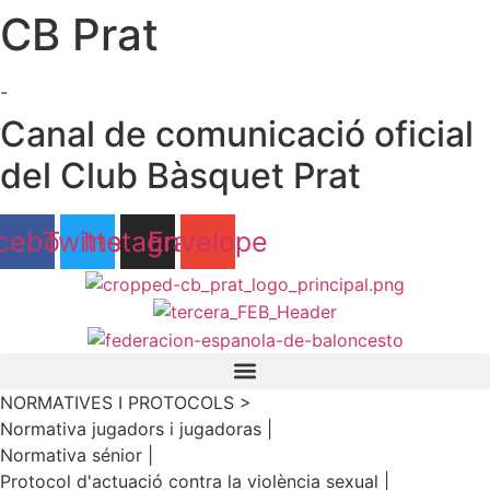
CB Prat
Ir
al
contenido
-
Canal de comunicació oficial
del Club Bàsquet Prat
cebook
Twitter
Instagram
Envelope
NORMATIVES I PROTOCOLS >
Normativa jugadors i jugadoras |
Normativa sénior |
Protocol d'actuació contra la violència sexual |