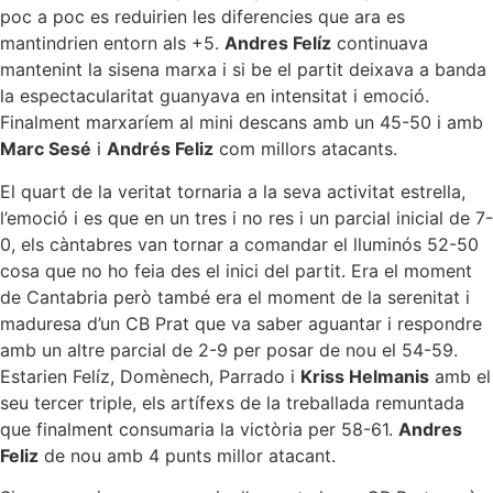
poc a poc es reduirien les diferencies que ara es
mantindrien entorn als +5.
Andres Felíz
continuava
mantenint la sisena marxa i si be el partit deixava a banda
la espectacularitat guanyava en intensitat i emoció.
Finalment marxaríem al mini descans amb un 45-50 i amb
Marc Sesé
i
Andrés Feliz
com millors atacants.
El quart de la veritat tornaria a la seva activitat estrella,
l’emoció i es que en un tres i no res i un parcial inicial de 7-
0, els càntabres van tornar a comandar el lluminós 52-50
cosa que no ho feia des el inici del partit. Era el moment
de Cantabria però també era el moment de la serenitat i
maduresa d’un CB Prat que va saber aguantar i respondre
amb un altre parcial de 2-9 per posar de nou el 54-59.
Estarien Felíz, Domènech, Parrado i
Kriss Helmanis
amb el
seu tercer triple, els artífexs de la treballada remuntada
que finalment consumaria la victòria per 58-61.
Andres
Feliz
de nou amb 4 punts millor atacant.