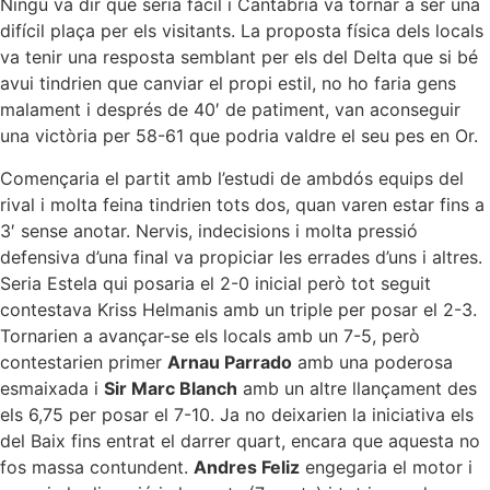
Ningú va dir que seria fàcil i Cantabria va tornar a ser una
difícil plaça per els visitants. La proposta física dels locals
va tenir una resposta semblant per els del Delta que si bé
avui tindrien que canviar el propi estil, no ho faria gens
malament i després de 40′ de patiment, van aconseguir
una victòria per 58-61 que podria valdre el seu pes en Or.
Començaria el partit amb l’estudi de ambdós equips del
rival i molta feina tindrien tots dos, quan varen estar fins a
3′ sense anotar. Nervis, indecisions i molta pressió
defensiva d’una final va propiciar les errades d’uns i altres.
Seria Estela qui posaria el 2-0 inicial però tot seguit
contestava Kriss Helmanis amb un triple per posar el 2-3.
Tornarien a avançar-se els locals amb un 7-5, però
contestarien primer
Arnau Parrado
amb una poderosa
esmaixada i
Sir Marc Blanch
amb un altre llançament des
els 6,75 per posar el 7-10. Ja no deixarien la iniciativa els
del Baix fins entrat el darrer quart, encara que aquesta no
fos massa contundent.
Andres Feliz
engegaria el motor i