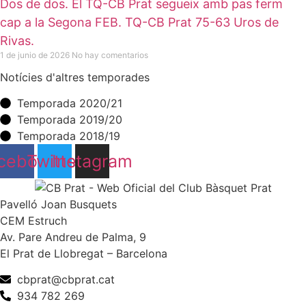
Dos de dos. El TQ-CB Prat segueix amb pas ferm
cap a la Segona FEB. TQ-CB Prat 75-63 Uros de
Rivas.
1 de junio de 2026
No hay comentarios
Notícies d'altres temporades
Temporada 2020/21
Temporada 2019/20
Temporada 2018/19
cebook
Twitter
Instagram
Pavelló Joan Busquets
CEM Estruch
Av. Pare Andreu de Palma, 9
El Prat de Llobregat – Barcelona
cbprat@cbprat.cat
934 782 269