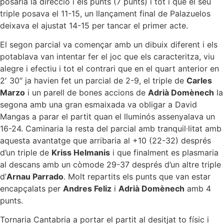
posaria la direcció i els punts (7 punts) i tot i que el seu
triple posava el 11-15, un llançament final de Palazuelos
deixava el ajustat 14-15 per tancar el primer acte.
El segon parcial va començar amb un dibuix diferent i els
potablava van intentar fer el joc que els caracteritza, viu
alegre i efectiu i tot el contrari que en el quart anterior en
2′ 30″ ja havien fet un parcial de 2-9, el triple de
Carles
Marzo
i un parell de bones accions de
Adrià Domènech
la
segona amb una gran esmaixada va obligar a David
Mangas a parar el partit quan el lluminós assenyalava un
16-24. Caminaria la resta del parcial amb tranquil·litat amb
aquesta avantatge que arribaria al +10 (22-32) després
d’un triple de
Kriss Helmanis
i que finalment es plasmaria
al descans amb un còmode 29-37 després d’un altre triple
d’
Arnau Parrado
. Molt repartits els punts que van estar
encapçalats per
Andres Feliz
i
Adrià Domènech
amb 4
punts.
Tornaria Cantabria a portar el partit al desitjat to físic i