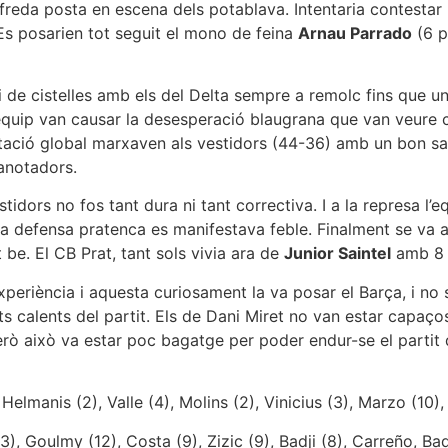
a freda posta en escena dels potablava. Intentaria contestar
 Es posarien tot seguit el mono de feina
Arnau Parrado
(6 p
 de cistelles amb els del Delta sempre a remolc fins que un
’equip van causar la desesperació blaugrana que van veure 
ció global marxaven als vestidors (44-36) amb un bon sabo
anotadors.
stidors no fos tant dura ni tant correctiva. I a la represa l
la defensa pratenca es manifestava feble. Finalment se va ar
 be. El CB Prat, tant sols vivia ara de
Junior Saintel
amb 8 p
’experiència i aquesta curiosament la va posar el Barça, i n
 calents del partit. Els de Dani Miret no van estar capaços
 això va estar poc bagatge per poder endur-se el partit que
 Helmanis (2), Valle (4), Molins (2), Vinicius (3), Marzo (10)
), Goulmy (12), Costa (9), Zizic (9), Badji (8), Carreño, Bad