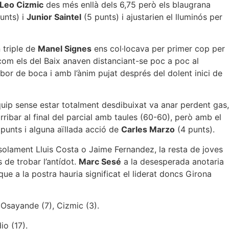
Leo Cizmic
des més enllà dels 6,75 però els blaugrana
unts) i
Junior Saintel
(5 punts) i ajustarien el lluminós per
 triple de
Manel Signes
ens col·locava per primer cop per
com els del Baix anaven distanciant-se poc a poc al
r de boca i amb l’ànim pujat després del dolent inici de
’equip sense estar totalment desdibuixat va anar perdent gas,
ribar al final del parcial amb taules (60-60), però amb el
unts i alguna aïllada acció de
Carles Marzo
(4 punts).
o solament Lluis Costa o Jaime Fernandez, la resta de joves
 de trobar l’antídot.
Marc Sesé
a la desesperada anotaria
 a la postra hauria significat el liderat doncs Girona
, Osayande (7), Cizmic (3).
io (17).