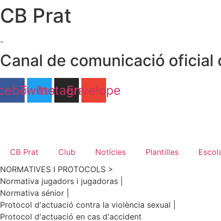
CB Prat
Ir
al
contenido
-
Canal de comunicació oficial 
cebook
Twitter
Instagram
Envelope
CB Prat
Club
Notícies
Plantilles
Escol
NORMATIVES I PROTOCOLS >
Normativa jugadors i jugadoras |
Normativa sénior |
Protocol d'actuació contra la violència sexual |
Protocol d'actuació en cas d'accident