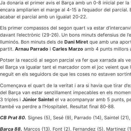
Ja donaria el primer avis el Barça amb un 0-8 inicial per l
encara ampliarien el marge al 4-15 a l’equador del parcial.
acabar el parcial amb un igualat 20-22.
Els primer compassos del segon quart va estar d’intercanvi
davant l’electrònic (29-26). Un bons minuts defensius de l
lluminós. Bon minuts dels de
Dani Miret
que amb una aporta
partit.
Arnau Parrado
i
Carles Marzo
amb 4 punts millors 
Potser la reacció al segon parcial va fer que xarrada als ve
el Barça va igualar tant el marcador com el joc veient que 
neguit en els seguidors de que les coses no estaven sortint
Començava el quart de la veritat i ara si havia que tirar d
del Barça van estar senzillament impecables en els moments
3 triples i
Júnior Saintel
el va acompanyar amb 5 punts, però
també va perdre a l’Hospitalet. Resultat final 80-88.
CB Prat 80.
Signes (5), Sesé (9), Parrado (14), Saintel (21),
Barça 88.
Marcos (13), Font (2), Fernandez (5), Martinez (13