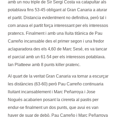
amb un nou triple de Sir
Sergi Costa
va catapultar als
potablava fins 53-45 obligant al Gran Canaria a aturar
el partit. Distancia evidentment no definitiva, però tal i
com anava el partit força interessant per els interessos
pratencs. Finalment i amb una lluita titànica de
Pau
Carreño
incansable des el primer segon i una fredor
aclaparadora des els 4,60 de
Marc Sesé
, es va tancar
el parcial amb un 61-54 per els interessos potablava.
Ian Platteew
amb 8 punts killer pratenc.
Al quart de la veritat Gran Canaria va tornar a escurçar
les distàncies (63-60) però
Pau Carreño
continuaria
lluitant incansablement i
Marc Peñarroya
i
Jose
Nogués
acabarien posant la cirereta al pastis per
endur-se finalment un dos punts, que avui es van
haver de suar de debò.
Pau Carreño
i
Marc Peñarroya