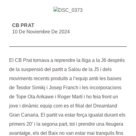
CB PRAT
10 De Noviembre De 2024
El CB Prat tornava a reprendre la lliga a la J6 després
de la suspensió del partit a Salou de la J5 i dels
moviments recents produïts a l‘equip amb les baixes
de Teodor Simikj i Josep Franch i les incorporacions
de
Tope Ola Arikawe
i
Roger Martí
i ho feia front un
jove i dinàmic equip com es el filial del Dreamland
Gran Canaria. El partit va estar força igualat durant els
primers 20’ i la segona part, tot i prendre una lleugera
avantatge, els del Baix no van estar mai tranquils fins