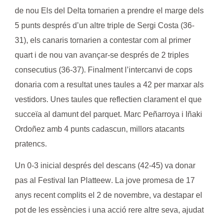
de nou Els del Delta tornarien a prendre el marge dels
5 punts després d’un altre triple de
Sergi Costa
(36-
31), els canaris tornarien a contestar com al primer
quart i de nou van avançar-se després de 2 triples
consecutius (36-37). Finalment l’intercanvi de cops
donaria com a resultat unes taules a 42 per marxar als
vestidors. Unes taules que reflectien clarament el que
succeïa al damunt del parquet.
Marc Peñarroya
i
Iñaki
Ordoñez
amb 4 punts cadascun, millors atacants
pratencs.
Un 0-3 inicial després del descans (42-45) va donar
pas al Festival
Ian Platteew
. La jove promesa de 17
anys recent complits el 2 de novembre, va destapar el
pot de les essències i una acció rere altre seva, ajudat