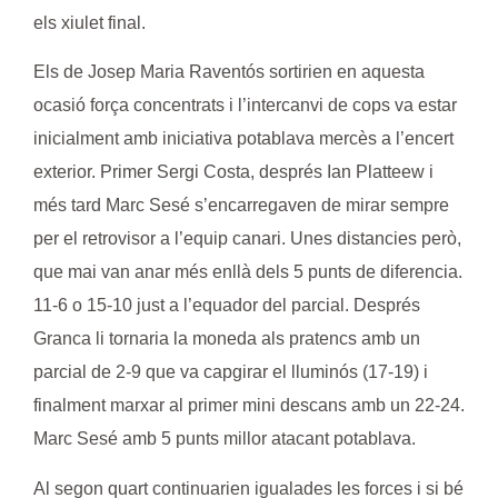
els xiulet final.
Els de
Josep Maria Raventós
sortirien en aquesta
ocasió força concentrats i l’intercanvi de cops va estar
inicialment amb iniciativa potablava mercès a l’encert
exterior. Primer
Sergi Costa
, després
Ian Platteew
i
més tard
Marc Sesé
s’encarregaven de mirar sempre
per el retrovisor a l’equip canari. Unes distancies però,
que mai van anar més enllà dels 5 punts de diferencia.
11-6 o 15-10 just a l’equador del parcial. Després
Granca li tornaria la moneda als pratencs amb un
parcial de 2-9 que va capgirar el lluminós (17-19) i
finalment marxar al primer mini descans amb un 22-24.
Marc Sesé
amb 5 punts millor atacant potablava.
Al segon quart continuarien igualades les forces i si bé