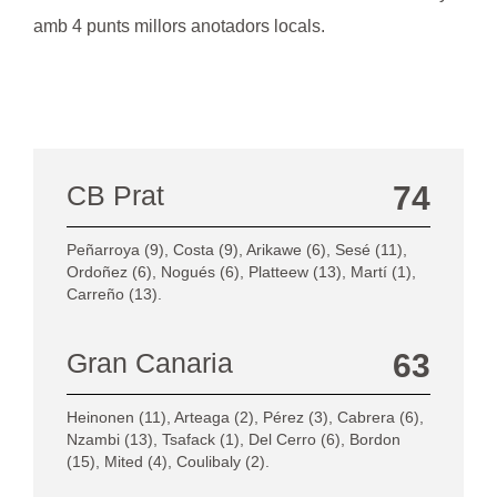
amb 4 punts millors anotadors locals.
CB Prat
74
Peñarroya (9), Costa (9), Arikawe (6), Sesé (11),
Ordoñez (6), Nogués (6), Platteew (13), Martí (1),
Carreño (13).
Gran Canaria
63
Heinonen (11), Arteaga (2), Pérez (3), Cabrera (6),
Nzambi (13), Tsafack (1), Del Cerro (6), Bordon
(15), Mited (4), Coulibaly (2).