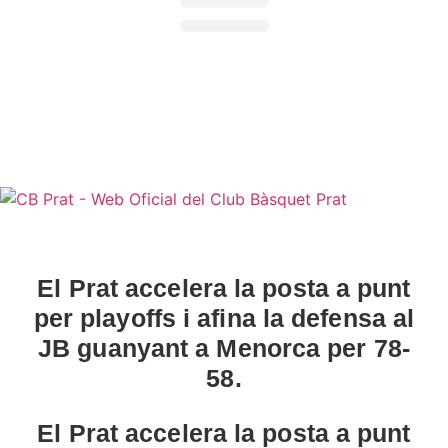
NORMATIVES I
PROTOCOLS >
Normativa jugadors i jugadoras |
Normativa sénior |
Protocol d'actuació contra la violència sexual |
Protocol d'actuació en cas d'accident
El Prat accelera la posta a punt
per playoffs i afina la defensa al
JB guanyant a Menorca per 78-
58.
El Prat accelera la posta a punt