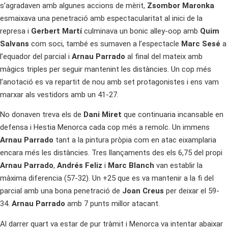
s’agradaven amb algunes accions de mèrit,
Zsombor Maronka
esmaixava una penetració amb espectacularitat al inici de la
represa i
Gerbert Martí
culminava un bonic alley-oop amb
Quim
Salvans
com soci, també es sumaven a l’espectacle
Marc Sesé
a
l’equador del parcial i
Arnau Parrado
al final del mateix amb
màgics triples per seguir mantenint les distàncies. Un cop més
l’anotació es va repartit de nou amb set protagonistes i ens vam
marxar als vestidors amb un 41-27.
No donaven treva els de
Dani Miret
que continuaria incansable en
defensa i Hestia Menorca cada cop més a remolc. Un immens
Arnau Parrado
tant a la pintura pròpia com en atac eixamplaria
encara més les distàncies. Tres llançaments des els 6,75 del propi
Arnau Parrado
,
Andrés Feliz
i
Marc Blanch
van establir la
màxima diferencia (57-32). Un +25 que es va mantenir a la fi del
parcial amb una bona penetració de
Joan Creus
per deixar el 59-
34.
Arnau Parrado
amb 7 punts millor atacant.
Al darrer quart va estar de pur tràmit i Menorca va intentar abaixar