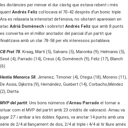
les distàncies per minvar el dur càstig que estava rebent i més
quant
Andrés Feliz
col·locava el 70-42 després d’un bonic triple.
Ara es relaxaria la intensitat defensiva, no obstant apareixien en
atac
Adrià Domènech
i sobretot
Andrés Feliz
que amb 8 punts
es convertia en el millor anotador del parcial d’un partit que
finalitzava amb un clar 78-58 per els interessos potablava.
CB Prat 78.
Kraag, Martí (5), Salvans (5), Maronka (9), Helmanis (5),
Sesé (4), Parrado (14), Creus (4), Domènech (9), Feliz (17), Blanch
(6).
Hestia Menorca 58.
Jimenez, Timoner (4), Otegui (18), Moreno (11),
De Assis, Dijkstra (9), Hernández, Guebert (14), Corbacho,Méndez
(2), Diatta.
MVP del partit
. Uns bons números d’
Arnau Parrado
el tornar a
situar com el MVP del partit amb 23 crèdits de valoració. Arnau va
jugar 27′ i arribar a les dobles figures, va anotar 14 punts amb una
sèrie de 2/4 al llançament de dos, 2/4 al triple i 4/4 al tir lliure amés