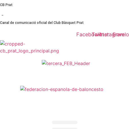
Ir
CB Prat
al
-
contenido
Canal de comunicació oficial del Club Bàsquet Prat
Facebook
Twitter
Instagram
Envel