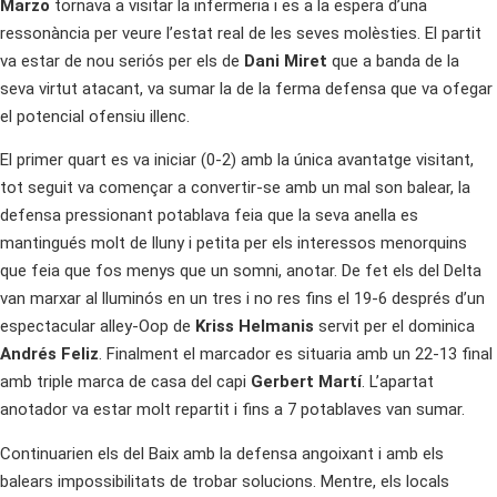
Marzo
tornava a visitar la infermeria i es a la espera d’una
ressonància per veure l’estat real de les seves molèsties. El partit
va estar de nou seriós per els de
Dani Miret
que a banda de la
seva virtut atacant, va sumar la de la ferma defensa que va ofegar
el potencial ofensiu illenc.
El primer quart es va iniciar (0-2) amb la única avantatge visitant,
tot seguit va començar a convertir-se amb un mal son balear, la
defensa pressionant potablava feia que la seva anella es
mantingués molt de lluny i petita per els interessos menorquins
que feia que fos menys que un somni, anotar. De fet els del Delta
van marxar al lluminós en un tres i no res fins el 19-6 després d’un
espectacular alley-Oop de
Kriss Helmanis
servit per el dominica
Andrés Feliz
. Finalment el marcador es situaria amb un 22-13 final
amb triple marca de casa del capi
Gerbert Martí
. L’apartat
anotador va estar molt repartit i fins a 7 potablaves van sumar.
Continuarien els del Baix amb la defensa angoixant i amb els
balears impossibilitats de trobar solucions. Mentre, els locals